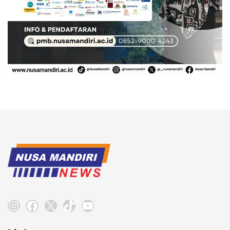
Instagram
Facebook
X
TikTok
YouTube