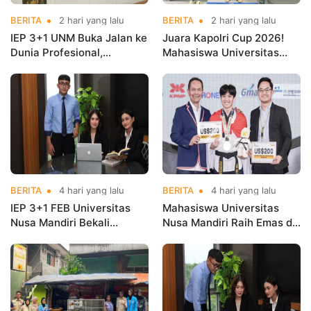
BERITA
2 hari yang lalu
BERITA
2 hari yang lalu
IEP 3+1 UNM Buka Jalan ke
Juara Kapolri Cup 2026!
Dunia Profesional,
Mahasiswa Universitas
Mahasiswa Magang di
Nusa Mandiri Harumkan
Kementerian Koperasi
Nama Kampus di Kejurnas
Taekwondo
BERITA
4 hari yang lalu
BERITA
4 hari yang lalu
IEP 3+1 FEB Universitas
Mahasiswa Universitas
Nusa Mandiri Bekali
Nusa Mandiri Raih Emas di
Mahasiswa Pengalaman
Asian Taekwondo
Kerja Sebelum Lulus
Indonesia Open
Championships 2026