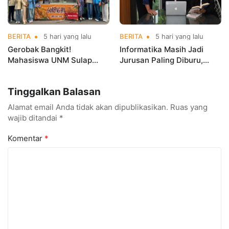
BERITA
5 hari yang lalu
BERITA
5 hari yang lalu
Gerobak Bangkit!
Informatika Masih Jadi
Mahasiswa UNM Sulap
Jurusan Paling Diburu,
Gerobak UMKM Jadi Lebih
UNM Siapkan Talenta AI
Menarik dan Laris
hingga Cyber Security
Tinggalkan Balasan
Alamat email Anda tidak akan dipublikasikan.
Ruas yang
wajib ditandai
*
Komentar
*