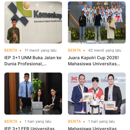
BERITA
11 menit yang lalu
BERITA
42 menit yang lalu
IEP 3+1 UNM Buka Jalan ke
Juara Kapolri Cup 2026!
Dunia Profesional,
Mahasiswa Universitas
Mahasiswa Magang di
Nusa Mandiri Harumkan
Kementerian Koperasi
Nama Kampus di Kejurnas
Taekwondo
BERITA
1 hari yang lalu
BERITA
1 hari yang lalu
IEP 3+1 FEB Universitas
Mahasiswa Universitas