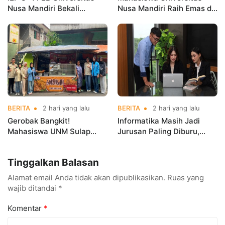
Nusa Mandiri Bekali
Nusa Mandiri Raih Emas di
Mahasiswa Pengalaman
Asian Taekwondo
Kerja Sebelum Lulus
Indonesia Open
Championships 2026
BERITA
2 hari yang lalu
BERITA
2 hari yang lalu
Gerobak Bangkit!
Informatika Masih Jadi
Mahasiswa UNM Sulap
Jurusan Paling Diburu,
Gerobak UMKM Jadi Lebih
UNM Siapkan Talenta AI
Menarik dan Laris
hingga Cyber Security
Tinggalkan Balasan
Alamat email Anda tidak akan dipublikasikan.
Ruas yang
wajib ditandai
*
Komentar
*