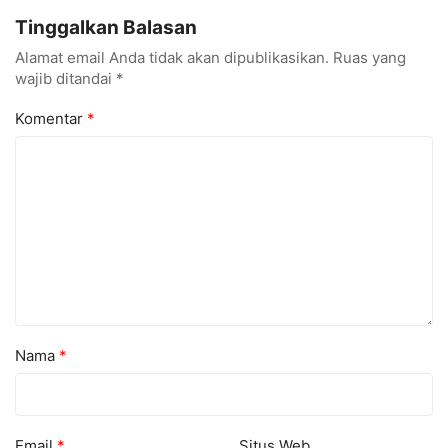
Menarik dan Laris
hingga Cyber Security
Tinggalkan Balasan
Alamat email Anda tidak akan dipublikasikan.
Ruas yang
wajib ditandai
*
Komentar
*
Nama
*
Email
*
Situs Web