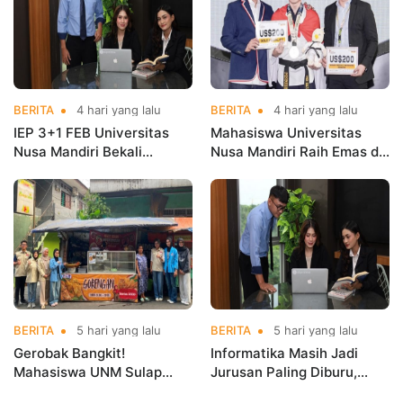
BERITA
4 hari yang lalu
BERITA
4 hari yang lalu
IEP 3+1 FEB Universitas
Mahasiswa Universitas
Nusa Mandiri Bekali
Nusa Mandiri Raih Emas di
Mahasiswa Pengalaman
Asian Taekwondo
Kerja Sebelum Lulus
Indonesia Open
Championships 2026
BERITA
5 hari yang lalu
BERITA
5 hari yang lalu
Gerobak Bangkit!
Informatika Masih Jadi
Mahasiswa UNM Sulap
Jurusan Paling Diburu,
Gerobak UMKM Jadi Lebih
UNM Siapkan Talenta AI