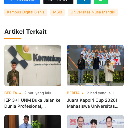
Kampus Digital Bisnis
MSIB
Universitas Nusa Mandiri
Artikel Terkait
BERITA
2 hari yang lalu
BERITA
2 hari yang lalu
IEP 3+1 UNM Buka Jalan ke
Juara Kapolri Cup 2026!
Dunia Profesional,
Mahasiswa Universitas
Mahasiswa Magang di
Nusa Mandiri Harumkan
Kementerian Koperasi
Nama Kampus di Kejurnas
Taekwondo