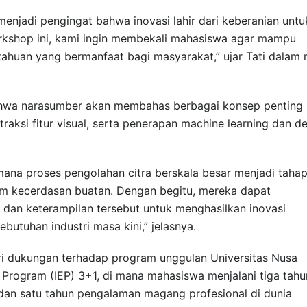
enjadi pengingat bahwa inovasi lahir dari keberanian untu
orkshop ini, kami ingin membekali mahasiswa agar mampu
ahuan yang bermanfaat bagi masyarakat,” ujar Tati dalam ri
bahwa narasumber akan membahas berbagai konsep penting
straksi fitur visual, serta penerapan machine learning dan d
na proses pengolahan citra berskala besar menjadi taha
m kecerdasan buatan. Dengan begitu, mereka dapat
an keterampilan tersebut untuk menghasilkan inovasi
butuhan industri masa kini,” jelasnya.
ari dukungan terhadap program unggulan Universitas Nusa
e Program (IEP) 3+1, di mana mahasiswa menjalani tiga tahu
an satu tahun pengalaman magang profesional di dunia