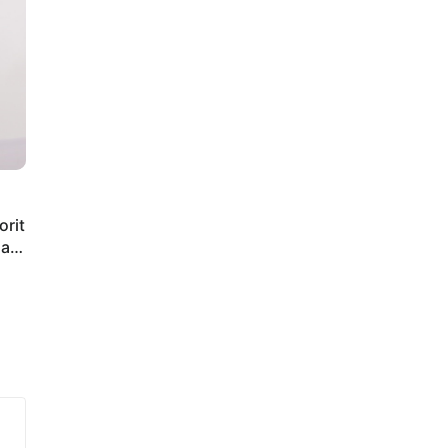
orit
iap