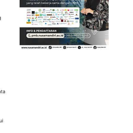
g
ata
ui