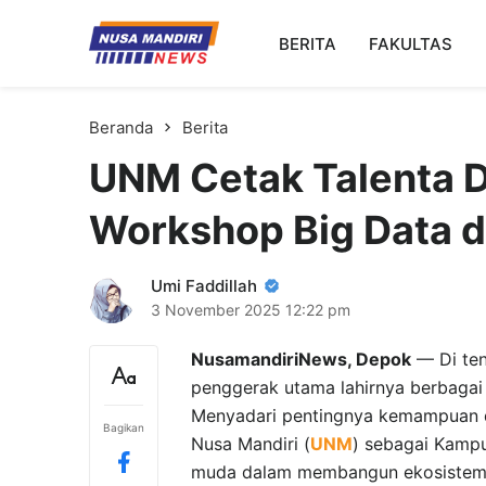
Kampus Digital Bisnis
BERITA
FAKULTAS
Universitas Nusa Mandiri
Beranda
Berita
UNM Cetak Talenta D
Workshop Big Data d
Umi Faddillah
3 November 2025
12:22 pm
NusamandiriNews, Depok
— Di ten
penggerak utama lahirnya berbagai 
Menyadari pentingnya kemampuan da
Bagikan
Nusa Mandiri (
UNM
) sebagai Kampu
muda dalam membangun ekosistem d