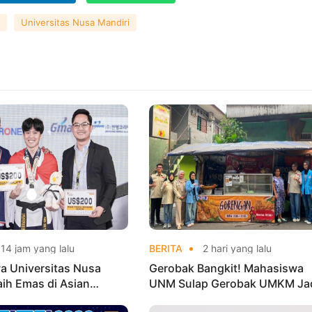
Universitas Nusa Mandiri
14 jam yang lalu
BERITA
2 hari yang lalu
a Universitas Nusa
Gerobak Bangkit! Mahasiswa
aih Emas di Asian
UNM Sulap Gerobak UMKM Ja
o Indonesia Open
Lebih Menarik dan Laris