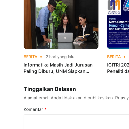
Champion
BERITA
2 hari yang lalu
BERITA
Informatika Masih Jadi Jurusan
ICITRI 2
Paling Diburu, UNM Siapkan
Peneliti 
Talenta AI hingga Cyber Security
Konferens
Tinggalkan Balasan
Alamat email Anda tidak akan dipublikasikan.
Ruas y
Komentar
*