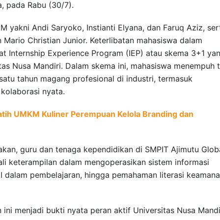
a, pada Rabu (30/7).
M yakni Andi Saryoko, Instianti Elyana, dan Faruq Aziz, ser
 Mario Christian Junior. Keterlibatan mahasiswa dalam
at Internship Experience Program (IEP) atau skema 3+1 ya
tas Nusa Mandiri. Dalam skema ini, mahasiswa menempuh t
atu tahun magang profesional di industri, termasuk
kolaborasi nyata.
atih UMKM Kuliner Perempuan Kelola Branding dan
rakan, guru dan tenaga kependidikan di SMPIT Ajimutu Glob
kali keterampilan dalam mengoperasikan sistem informasi
I dalam pembelajaran, hingga pemahaman literasi keaman
ini menjadi bukti nyata peran aktif Universitas Nusa Mandi