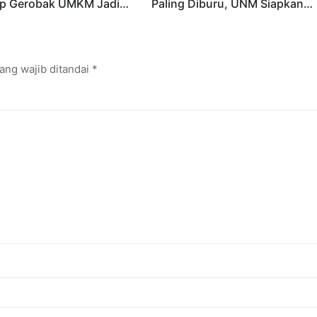
p Gerobak UMKM Jadi
Paling Diburu, UNM Siapkan
arik dan Laris
Talenta AI hingga Cyber Securi
ang wajib ditandai
*