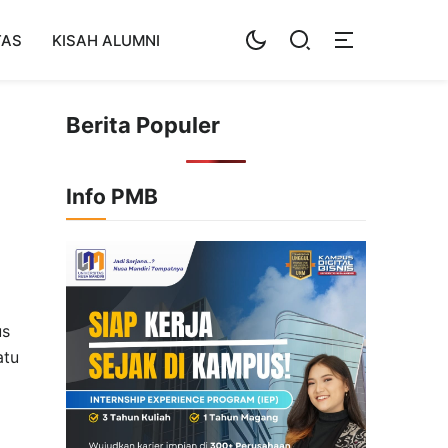
TAS
KISAH ALUMNI
Berita Populer
Info PMB
us
atu