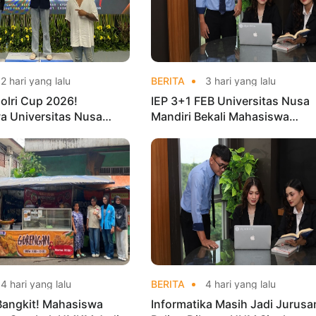
2 hari yang lalu
BERITA
3 hari yang lalu
olri Cup 2026!
IEP 3+1 FEB Universitas Nusa
a Universitas Nusa
Mandiri Bekali Mahasiswa
Harumkan Nama Kampus
Pengalaman Kerja Sebelum Lu
nas Taekwondo
4 hari yang lalu
BERITA
4 hari yang lalu
Bangkit! Mahasiswa
Informatika Masih Jadi Jurusa