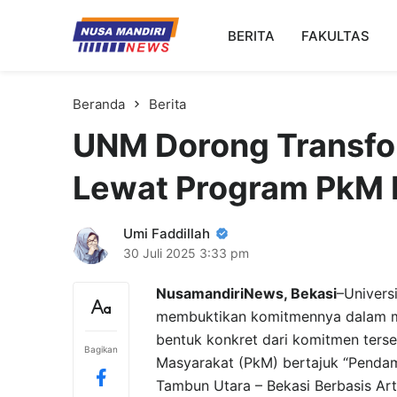
Kampus Digital Bisnis
BERITA
FAKULTAS
Universitas Nusa Mandiri
Beranda
Berita
UNM Dorong Transfor
Lewat Program PkM 
Umi Faddillah
30 Juli 2025
3:33 pm
NusamandiriNews, Bekasi
–Univers
membuktikan komitmennya dalam me
bentuk konkret dari komitmen ter
Bagikan
Masyarakat (PkM) bertajuk “Pendamp
Tambun Utara – Bekasi Berbasis Artifi