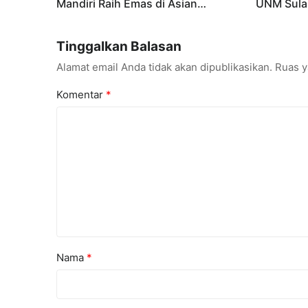
Mandiri Raih Emas di Asian
UNM Sula
Taekwondo Indonesia Open
Lebih Men
Championships 2026
Tinggalkan Balasan
Alamat email Anda tidak akan dipublikasikan.
Ruas y
Komentar
*
Nama
*