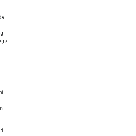
ta
ng
iga
al
an
ri