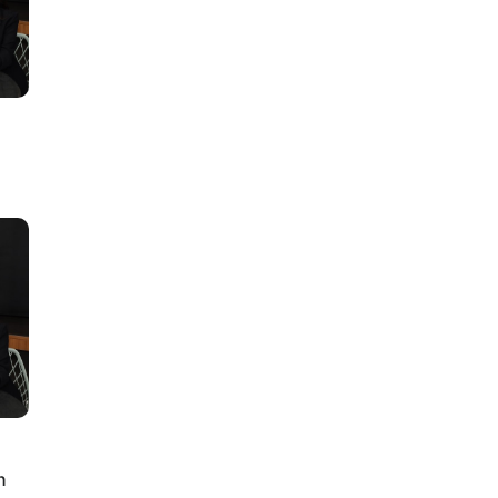
lus
n