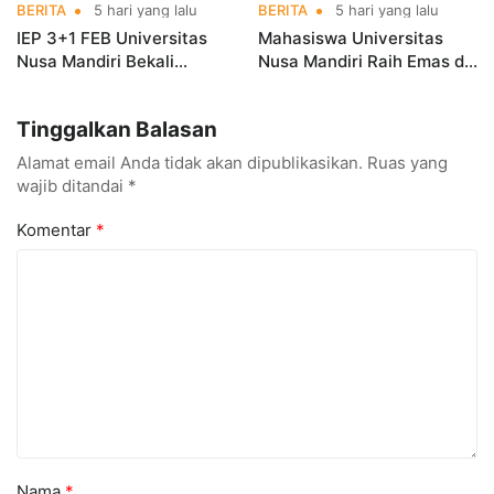
BERITA
5 hari yang lalu
BERITA
5 hari yang lalu
IEP 3+1 FEB Universitas
Mahasiswa Universitas
Nusa Mandiri Bekali
Nusa Mandiri Raih Emas di
Mahasiswa Pengalaman
Asian Taekwondo
Kerja Sebelum Lulus
Indonesia Open
Tinggalkan Balasan
Championships 2026
Alamat email Anda tidak akan dipublikasikan.
Ruas yang
wajib ditandai
*
Komentar
*
Nama
*