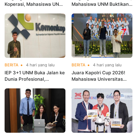
Koperasi, Mahasiswa UNM
Mahasiswa UNM Buktikan
Buktikan Talenta Digital
Kuliah Harus Terhubung
Siap Hadapi Dunia Kerja
dengan Dunia Kerja
BERITA
4 hari yang lalu
BERITA
4 hari yang lalu
IEP 3+1 UNM Buka Jalan ke
Juara Kapolri Cup 2026!
Dunia Profesional,
Mahasiswa Universitas
Mahasiswa Magang di
Nusa Mandiri Harumkan
Kementerian Koperasi
Nama Kampus di Kejurnas
Taekwondo