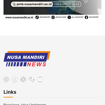
Instagram
Facebook
X
TikTok
YouTube
Links
Beasiswa Jalur Undangan