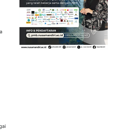
a
gai