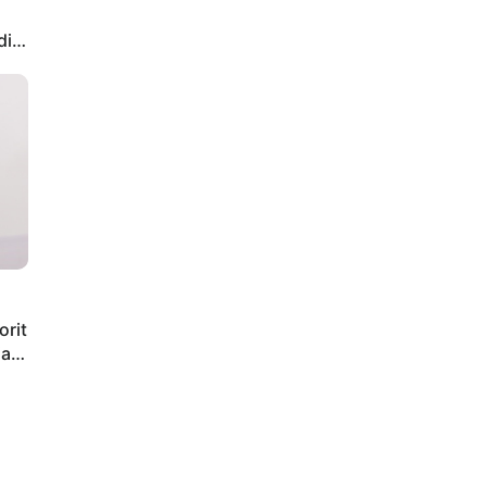
di
orit
iap