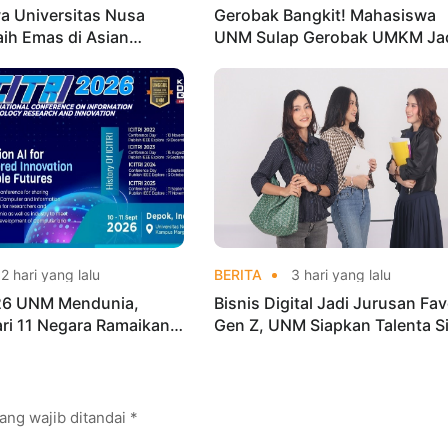
a Universitas Nusa
Gerobak Bangkit! Mahasiswa
aih Emas di Asian
UNM Sulap Gerobak UMKM Ja
o Indonesia Open
Lebih Menarik dan Laris
ships 2026
2 hari yang lalu
BERITA
3 hari yang lalu
026 UNM Mendunia,
Bisnis Digital Jadi Jurusan Fav
dari 11 Negara Ramaikan
Gen Z, UNM Siapkan Talenta S
i Internasional
Kuasai Industri Digital
ang wajib ditandai
*