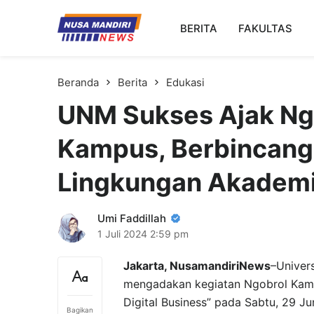
Kampus Digital Bisnis
BERITA
FAKULTAS
Universitas Nusa Mandiri
Beranda
Berita
Edukasi
UNM Sukses Ajak Ngo
Kampus, Berbincang 
Lingkungan Akadem
Umi Faddillah
1 Juli 2024
2:59 pm
Jakarta, NusamandiriNews
–Univers
mengadakan kegiatan Ngobrol Kam
Digital Business” pada Sabtu, 29 Ju
Bagikan