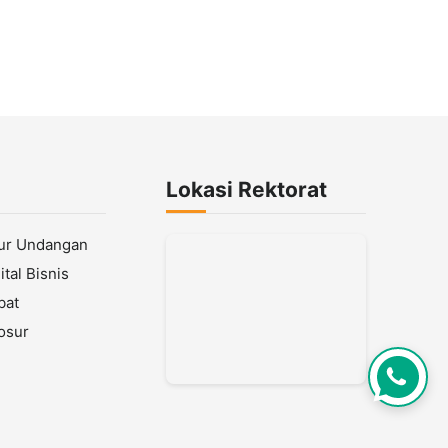
Lokasi Rektorat
lur Undangan
tal Bisnis
bat
osur