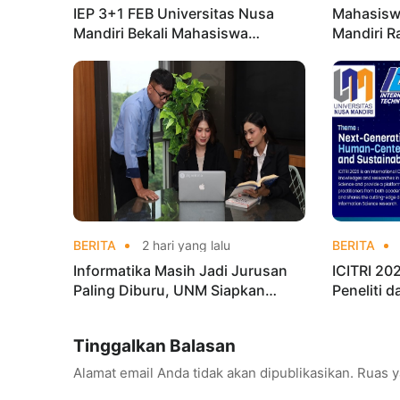
IEP 3+1 FEB Universitas Nusa
Mahasisw
Mandiri Bekali Mahasiswa
Mandiri R
Pengalaman Kerja Sebelum Lulus
Taekwond
Champion
BERITA
2 hari yang lalu
BERITA
Informatika Masih Jadi Jurusan
ICITRI 2
Paling Diburu, UNM Siapkan
Peneliti 
Talenta AI hingga Cyber Security
Konferens
Tinggalkan Balasan
Alamat email Anda tidak akan dipublikasikan.
Ruas y