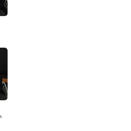
lus
n
ty