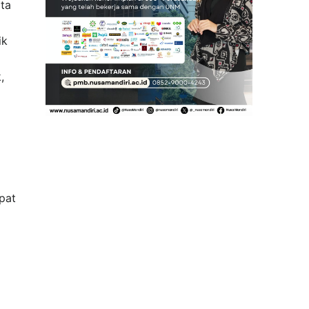
ota
ik
,
pat