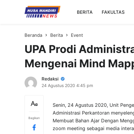
Kampus Digital Bisnis
BERITA
FAKULTAS
Universitas Nusa Mandiri
Beranda
Berita
Event
UPA Prodi Administra
Mengenai Mind Map
Redaksi
24 Agustus 2020
4:45 pm
Senin, 24 Agustus 2020, Unit Pen
Administrasi Perkantoran menyelen
Bagikan
Membuat Bahan Ajar Dengan Menggu
zoom meeting sebagai media intera