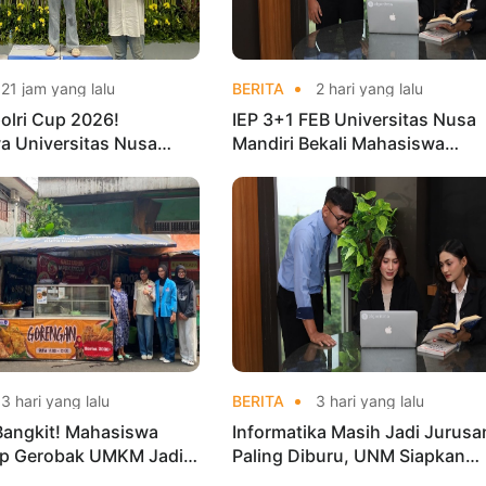
21 jam yang lalu
BERITA
2 hari yang lalu
olri Cup 2026!
IEP 3+1 FEB Universitas Nusa
a Universitas Nusa
Mandiri Bekali Mahasiswa
Harumkan Nama Kampus
Pengalaman Kerja Sebelum Lu
nas Taekwondo
3 hari yang lalu
BERITA
3 hari yang lalu
Bangkit! Mahasiswa
Informatika Masih Jadi Jurusa
p Gerobak UMKM Jadi
Paling Diburu, UNM Siapkan
arik dan Laris
Talenta AI hingga Cyber Securi