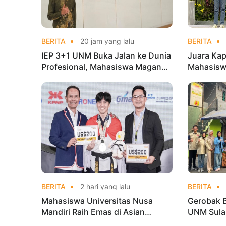
BERITA
20 jam yang lalu
BERITA
IEP 3+1 UNM Buka Jalan ke Dunia
Juara Kap
Profesional, Mahasiswa Magang
Mahasisw
di Kementerian Koperasi
Mandiri 
di Kejur
BERITA
2 hari yang lalu
BERITA
Mahasiswa Universitas Nusa
Gerobak 
Mandiri Raih Emas di Asian
UNM Sula
Taekwondo Indonesia Open
Lebih Men