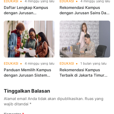
EDUKASI
4 minggu yang lalu
EDUKASI
4 minggu yang lalu
Daftar Lengkap Kampus
Rekomendasi Kampus
dengan Jurusan
dengan Jurusan Sains Data
Informatika Terbaik di
Terbaik di Jakarta di
Jakarta
Jakarta di Era Big Data
EDUKASI
4 minggu yang lalu
EDUKASI
1 bulan yang lalu
Panduan Memilih Kampus
Rekomendasi Kampus
dengan Jurusan Sistem
Terbaik di Jakarta Timur
Informasi Terbaik di
Versi UniRank 2026, Mana
Jakarta
Pilihanmu
Tinggalkan Balasan
Alamat email Anda tidak akan dipublikasikan.
Ruas yang
wajib ditandai
*