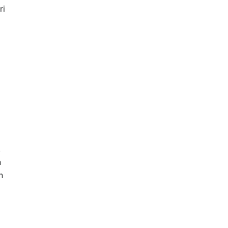
ri
.
n
n