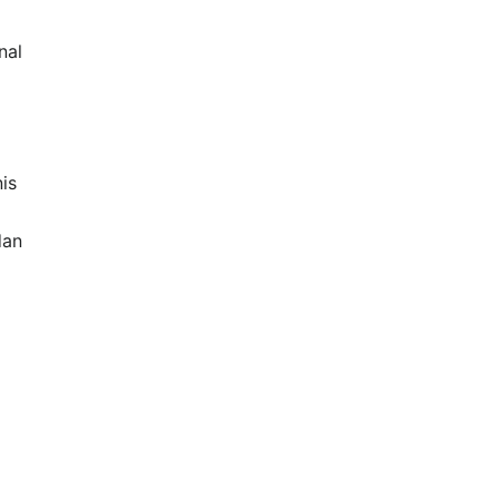
nal
is
dan