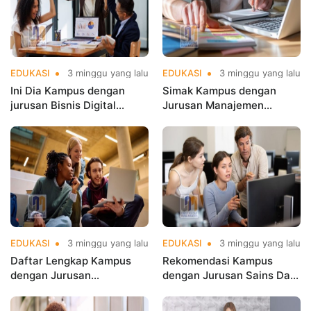
EDUKASI
3 minggu yang lalu
EDUKASI
3 minggu yang lalu
Ini Dia Kampus dengan
Simak Kampus dengan
jurusan Bisnis Digital
Jurusan Manajemen
terbaik di Jakarta yang
Terbaik di Jakarta untuk
Populer
Karier Cemerlang
EDUKASI
3 minggu yang lalu
EDUKASI
3 minggu yang lalu
Daftar Lengkap Kampus
Rekomendasi Kampus
dengan Jurusan
dengan Jurusan Sains Data
Informatika Terbaik di
Terbaik di Jakarta di
Jakarta
Jakarta di Era Big Data