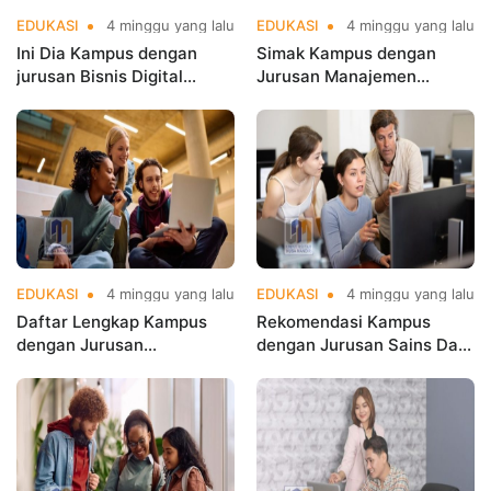
EDUKASI
4 minggu yang lalu
EDUKASI
4 minggu yang lalu
Ini Dia Kampus dengan
Simak Kampus dengan
jurusan Bisnis Digital
Jurusan Manajemen
terbaik di Jakarta yang
Terbaik di Jakarta untuk
Populer
Karier Cemerlang
EDUKASI
4 minggu yang lalu
EDUKASI
4 minggu yang lalu
Daftar Lengkap Kampus
Rekomendasi Kampus
dengan Jurusan
dengan Jurusan Sains Data
Informatika Terbaik di
Terbaik di Jakarta di
Jakarta
Jakarta di Era Big Data