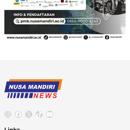
Instagram
Facebook
X
TikTok
YouTube
Links