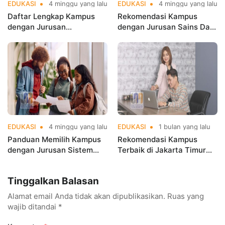
EDUKASI
4 minggu yang lalu
EDUKASI
4 minggu yang lalu
Daftar Lengkap Kampus
Rekomendasi Kampus
dengan Jurusan
dengan Jurusan Sains Data
Informatika Terbaik di
Terbaik di Jakarta di
Jakarta
Jakarta di Era Big Data
EDUKASI
4 minggu yang lalu
EDUKASI
1 bulan yang lalu
Panduan Memilih Kampus
Rekomendasi Kampus
dengan Jurusan Sistem
Terbaik di Jakarta Timur
Informasi Terbaik di
Versi UniRank 2026, Mana
Jakarta
Pilihanmu
Tinggalkan Balasan
Alamat email Anda tidak akan dipublikasikan.
Ruas yang
wajib ditandai
*