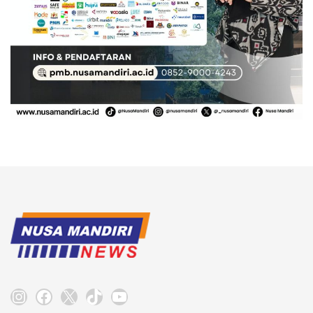
Instagram
Facebook
X
TikTok
YouTube