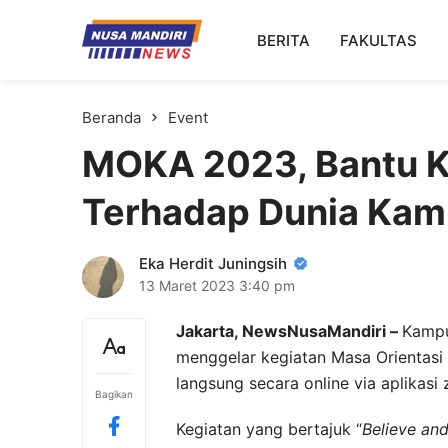
Kampus Digital Bisnis
BERITA
FAKULTAS
Universitas Nusa Mandiri
Beranda
Event
MOKA 2023, Bantu 
Terhadap Dunia Ka
Eka Herdit Juningsih
13 Maret 2023
3:40 pm
Jakarta, NewsNusaMandiri –
Kampu
menggelar kegiatan Masa Orientasi
langsung secara online via aplikas
Bagikan
Kegiatan yang bertajuk “
Believe an