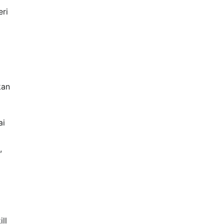
ri
kan
ai
,
ll