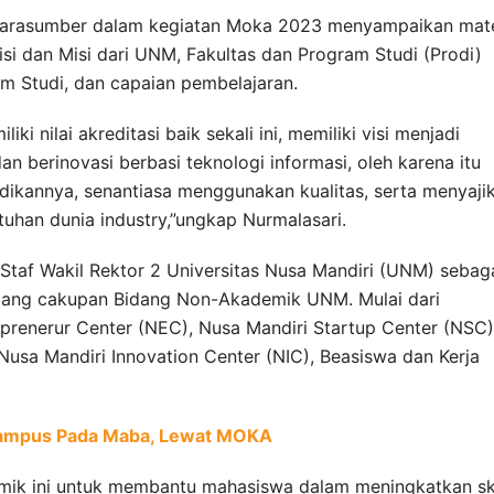
u narasumber dalam kegiatan Moka 2023 menyampaikan mate
isi dan Misi dari UNM, Fakultas dan Program Studi (Prodi)
am Studi, dan capaian pembelajaran.
ki nilai akreditasi baik sekali ini, memiliki visi menjadi
an berinovasi berbasi teknologi informasi, oleh karena itu
kannya, senantiasa menggunakan kualitas, serta menyaji
uhan dunia industry,”ungkap Nurmalasari.
u Staf Wakil Rektor 2 Universitas Nusa Mandiri (UNM) sebag
tang cakupan Bidang Non-Akademik UNM. Mulai dari
prenerur Center (NEC), Nusa Mandiri Startup Center (NSC)
usa Mandiri Innovation Center (NIC), Beasiswa dan Kerja
Kampus Pada Maba, Lewat MOKA
ik ini untuk membantu mahasiswa dalam meningkatkan ski