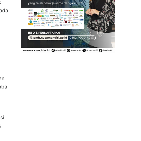
k
pada
an
aba
si
s