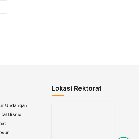
Lokasi Rektorat
lur Undangan
tal Bisnis
bat
osur