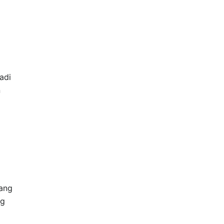
adi
n
yang
ng