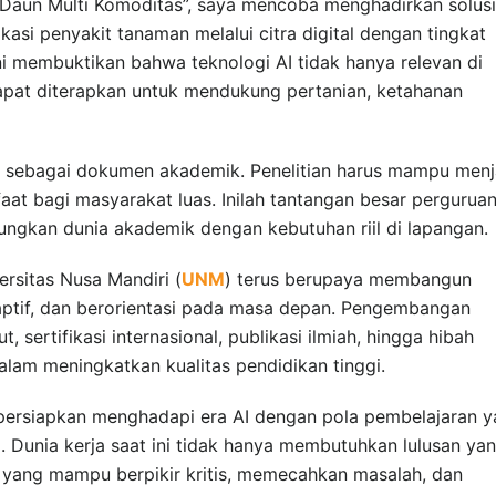
it Daun Multi Komoditas”, saya mencoba menghadirkan solusi
kasi penyakit tanaman melalui citra digital dengan tingkat
 ini membuktikan bahwa teknologi AI tidak hanya relevan di
a dapat diterapkan untuk mendukung pertanian, ketahanan
nti sebagai dokumen akademik. Penelitian harus mampu menj
at bagi masyarakat luas. Inilah tantangan besar pergurua
ungkan dunia akademik dengan kebutuhan riil di lapangan.
ersitas Nusa Mandiri (
UNM
) terus berupaya membangun
aptif, dan berorientasi pada masa depan. Pengembangan
, sertifikasi internasional, publikasi ilmiah, hingga hibah
alam meningkatkan kualitas pendidikan tinggi.
 dipersiapkan menghadapi era AI dengan pola pembelajaran 
. Dunia kerja saat ini tidak hanya membutuhkan lulusan ya
a yang mampu berpikir kritis, memecahkan masalah, dan