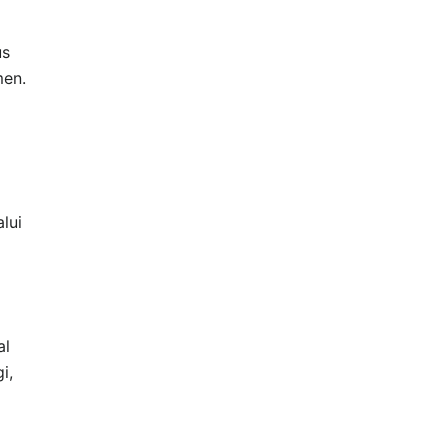
us
men.
lui
al
i,