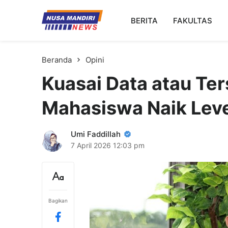
Kampus Digital Bisnis
BERITA
FAKULTAS
Universitas Nusa Mandiri
Beranda
Opini
Kuasai Data atau Ter
Mahasiswa Naik Lev
Umi Faddillah
7 April 2026
12:03 pm
Bagikan