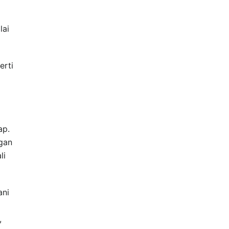
i
lai
erti
ap.
ngan
li
ani
,