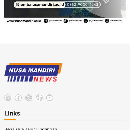
Instagram
Facebook
X
TikTok
YouTube
Links
Beasiswa Jalur Undangan