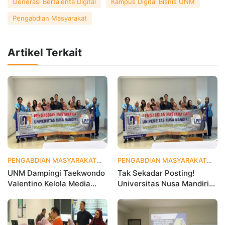
Generasi Bertalenta Digital
Kampus Digital Bisnis UNM
Pengabdian Masyarakat
Artikel Terkait
PENGABDIAN MASYARAKAT
4 hari yang lalu
PENGABDIAN MASYARAKAT
2 
UNM Dampingi Taekwondo
Tak Sekadar Posting!
Valentino Kelola Media
Universitas Nusa Mandiri
Sosial untuk Perkuat
Ajarkan Data Analytics
Branding Digital
agar Instagram Klub
Olahraga Makin Viral