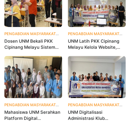
PENGABDIAN MASYARAKAT
1 bulan yang lalu
PENGABDIAN MASYARAKAT
1 
Dosen UNM Bekali PKK
UNM Latih PKK Cipinang
Cipinang Melayu Sistem
Melayu Kelola Website,
Monitoring Digital UP2K,
Percepat Transformasi
Dorong Pemberdayaan
Digital Masyarakat
Berbasis Data
PENGABDIAN MASYARAKAT
1 bulan yang lalu
PENGABDIAN MASYARAKAT
2 
Mahasiswa UNM Serahkan
UNM Digitalisasi
Platform Digital
Administrasi Klub
MetamorfOSIS, OSIS SMKN
Taekwondo, Bukti Kampus