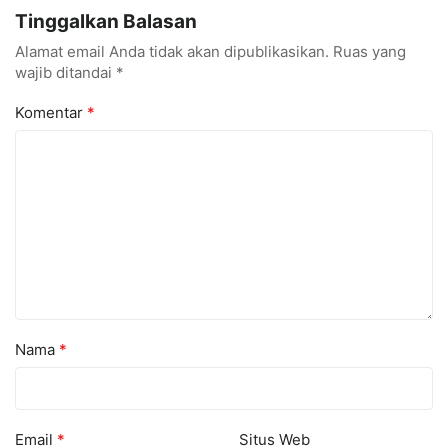
1 Tarumajaya Kini Go
Digital Bisnis Hadir untuk
Tinggalkan Balasan
Digital
Masyarakat
Alamat email Anda tidak akan dipublikasikan.
Ruas yang
wajib ditandai
*
Komentar
*
Nama
*
Email
*
Situs Web