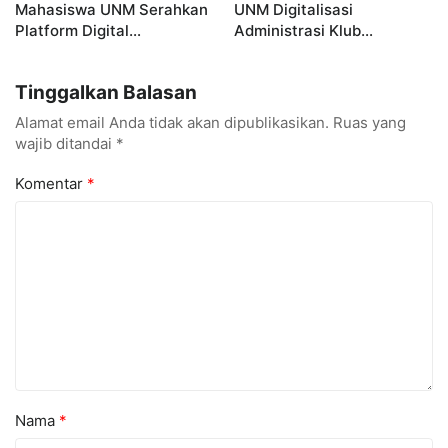
Mahasiswa UNM Serahkan
UNM Digitalisasi
Platform Digital
Administrasi Klub
MetamorfOSIS, OSIS SMKN
Taekwondo, Bukti Kampus
1 Tarumajaya Kini Go
Digital Bisnis Hadir untuk
Tinggalkan Balasan
Digital
Masyarakat
Alamat email Anda tidak akan dipublikasikan.
Ruas yang
wajib ditandai
*
Komentar
*
Nama
*