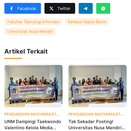
Facebook
Twitter
Fakultas Teknologi Informasi
Kampus Digital Bisnis
Universitas Nusa Mandiri
Artikel Terkait
PENGABDIAN MASYARAKAT
5 hari yang lalu
PENGABDIAN MASYARAKAT
2 
UNM Dampingi Taekwondo
Tak Sekadar Posting!
Valentino Kelola Media
Universitas Nusa Mandiri