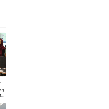
 lalu
ng
tal