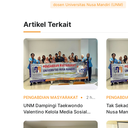
dosen Universitas Nusa Mandiri (UNM)
Artikel Terkait
PENGABDIAN MASYARAKAT
2 hari yang lalu
PENGABDI
UNM Dampingi Taekwondo
Tak Sekad
Valentino Kelola Media Sosial
Nusa Mand
untuk Perkuat Branding Digital
Analytics
Olahraga 