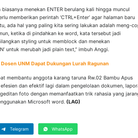
a biasanya menekan ENTER berulang kali hingga muncul
erlu memberikan perintah ‘CTRL+Enter’ agar halaman baru
 itu, ada hal yang paling kita sering lakukan adalah meng-c
mun, ketika di pindahkan ke word, kata tersebut jadi
hilangkan styling untuk memblock dan menekan
’ untuk merubah jadi plain text,” imbuh Anggi.
t Dosen UNM Dapat Dukungan Lurah Ragunan
 dapat membantu anggota karang taruna Rw.02 Bambu Apus
efesien dan efektif lagi dalam pengelolaan dokumen, lapor
geditan foto dengan memanfaatkan trik rahasia yang jaran
enggunakan Microsoft word.
(LAG)
Telegram
WhatsApp