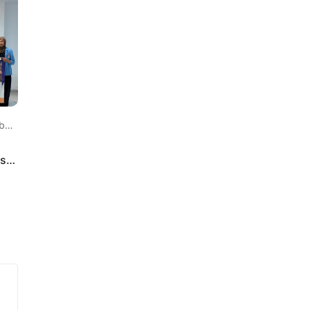
 lalu
us