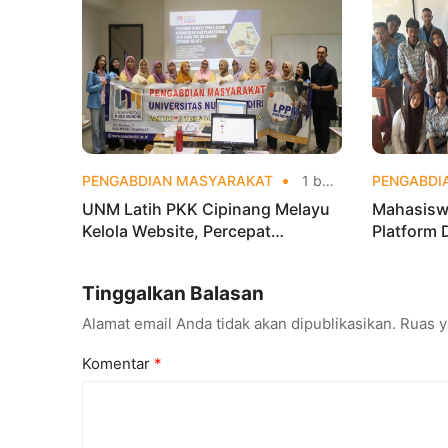
PENGABDIAN MASYARAKAT
1 bulan yang lalu
PENGABDI
UNM Latih PKK Cipinang Melayu
Mahasisw
Kelola Website, Percepat
Platform 
Transformasi Digital Masyarakat
OSIS SMKN
Digital
Tinggalkan Balasan
Alamat email Anda tidak akan dipublikasikan.
Ruas y
Komentar
*