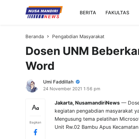
Kampus Digital Bisnis
BERITA
FAKULTAS
Universitas Nusa Mandiri
Beranda
Pengabdian Masyarakat
Dosen UNM Beberkan 
Word
Umi Faddillah
24 November 2021
1:56 pm
Jakarta, NusamandiriNews
— Dosen
kegiatan pengabdian masyarakat yan
Mengusung tema pelatihan Microsoft
Bagikan
Unit Rw.02 Bambu Apus Kecamatan C