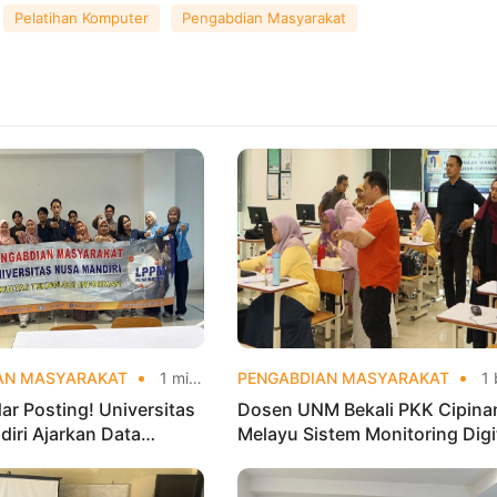
Pelatihan Komputer
Pengabdian Masyarakat
AN MASYARAKAT
1 minggu yang lalu
PENGABDIAN MASYARAKAT
1 bulan yang
ar Posting! Universitas
Dosen UNM Bekali PKK Cipina
iri Ajarkan Data
Melayu Sistem Monitoring Digi
 agar Instagram Klub
UP2K, Dorong Pemberdayaan
Makin Viral
Berbasis Data