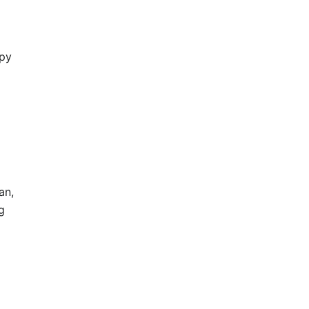
opy
an,
g