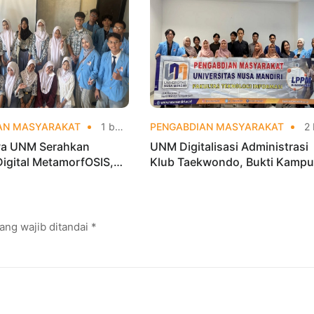
AN MASYARAKAT
1 bulan yang lalu
PENGABDIAN MASYARAKAT
2 bulan yang
a UNM Serahkan
UNM Digitalisasi Administrasi
Digital MetamorfOSIS,
Klub Taekwondo, Bukti Kamp
 1 Tarumajaya Kini Go
Digital Bisnis Hadir untuk
Masyarakat
ang wajib ditandai
*