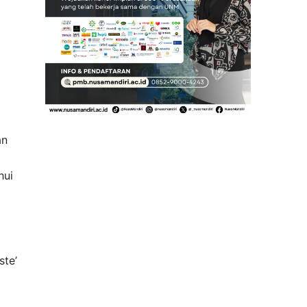
an
hui
ste’