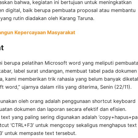
laskan bahwa, kegiatan ini bertujuan untuk meningkatkan
n digital, baik berupa pembuata proposal atau membantu
yang rutin diadakan oleh Karang Taruna.
Bangun Kepercayaan Masyarakat
t
ni berupa pelatihan Microsoft word yang meliputi pembuat
kabar, label surat undangan, membuat tabel pada dokumen
juga, kami memberikan trik rahasia yang belum banyak diketa
ord,” ujarnya dalam rilis yang diterima, Senin (22/11).
igunakan oleh orang adalah penggunaan shortcut keyboard
an dokumen dan laporan secara efektif dan efisien.
text yang paling sering digunakan adalah ‘copy+hapus+pa
cut ‘CTRL+F3’ untuk mengcopy sekaligus menghapus text
 untuk mempaste text tersebut.