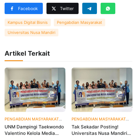
Facebook
Twitter
Kampus Digital Bisnis
Pengabdian Masyarakat
Universitas Nusa Mandiri
Artikel Terkait
PENGABDIAN MASYARAKAT
3 hari yang lalu
PENGABDIAN MASYARAKAT
1 
UNM Dampingi Taekwondo
Tak Sekadar Posting!
Valentino Kelola Media
Universitas Nusa Mandiri