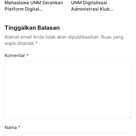
Mahasiswa UNM Serahkan
UNM Digitalisasi
Platform Digital
Administrasi Klub
MetamorfOSIS, OSIS SMKN
Taekwondo, Bukti Kampus
1 Tarumajaya Kini Go
Digital Bisnis Hadir untuk
Tinggalkan Balasan
Digital
Masyarakat
Alamat email Anda tidak akan dipublikasikan.
Ruas yang
wajib ditandai
*
Komentar
*
Nama
*