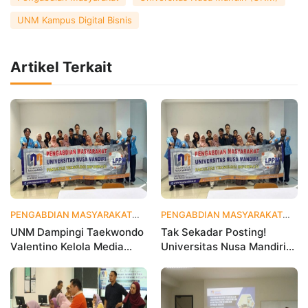
UNM Kampus Digital Bisnis
Artikel Terkait
PENGABDIAN MASYARAKAT
3 hari yang lalu
PENGABDIAN MASYARAKAT
1 
UNM Dampingi Taekwondo
Tak Sekadar Posting!
Valentino Kelola Media
Universitas Nusa Mandiri
Sosial untuk Perkuat
Ajarkan Data Analytics
Branding Digital
agar Instagram Klub
Olahraga Makin Viral