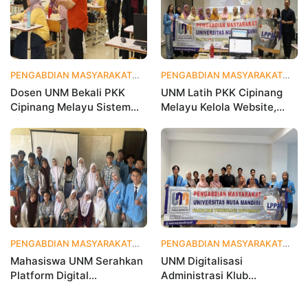
PENGABDIAN MASYARAKAT
1 bulan yang lalu
PENGABDIAN MASYARAKAT
1 
Dosen UNM Bekali PKK
UNM Latih PKK Cipinang
Cipinang Melayu Sistem
Melayu Kelola Website,
Monitoring Digital UP2K,
Percepat Transformasi
Dorong Pemberdayaan
Digital Masyarakat
Berbasis Data
PENGABDIAN MASYARAKAT
1 bulan yang lalu
PENGABDIAN MASYARAKAT
2 
Mahasiswa UNM Serahkan
UNM Digitalisasi
Platform Digital
Administrasi Klub
MetamorfOSIS, OSIS SMKN
Taekwondo, Bukti Kampus
1 Tarumajaya Kini Go
Digital Bisnis Hadir untuk