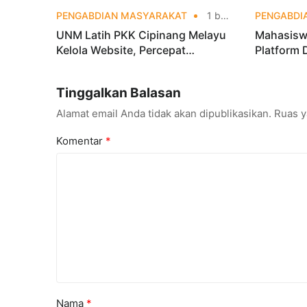
PENGABDIAN MASYARAKAT
1 bulan yang lalu
PENGABDI
UNM Latih PKK Cipinang Melayu
Mahasisw
Kelola Website, Percepat
Platform 
Transformasi Digital Masyarakat
OSIS SMKN
Digital
Tinggalkan Balasan
Alamat email Anda tidak akan dipublikasikan.
Ruas y
Komentar
*
Nama
*