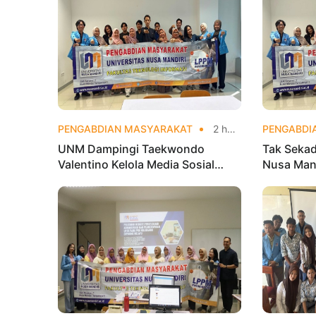
PENGABDIAN MASYARAKAT
2 hari yang lalu
PENGABDI
UNM Dampingi Taekwondo
Tak Sekad
Valentino Kelola Media Sosial
Nusa Mand
untuk Perkuat Branding Digital
Analytics
Olahraga 