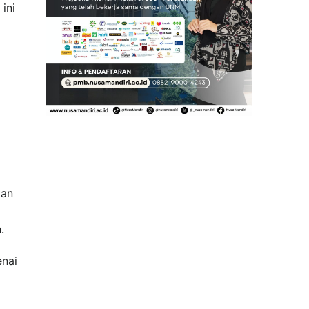
ini
tan
.
enai