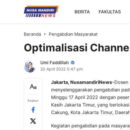
Kampus Digital Bisnis
BERITA
FAKULTAS
Universitas Nusa Mandiri
Beranda
Pengabdian Masyarakat
Optimalisasi Channe
Umi Faddillah
20 April 2022
5:47 pm
Jakarta, NusamandiriNews
–Dosen 
menyelenggarakan pengabdian pada 
Minggu 17 April 2022 dengan peser
Bagikan
Kasih Jakarta Timur, yang berlokasi
Cakung, Kota Jakarta Timur, Daerah
Kegiatan pengabdian pada masyarak