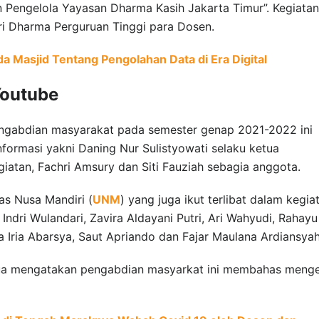
Pengelola Yayasan Dharma Kasih Jakarta Timur”. Kegiatan 
ri Dharma Perguruan Tinggi para Dosen.
 Masjid Tentang Pengolahan Data di Era Digital
Youtube
engabdian masyarakat pada semester genap 2021-2022 ini
nformasi yakni Daning Nur Sulistyowati selaku ketua
egiatan, Fachri Amsury dan Siti Fauziah sebagia anggota.
as Nusa Mandiri (
UNM
) yang juga ikut terlibat dalam kegia
 Indri Wulandari, Zavira Aldayani Putri, Ari Wahyudi, Rahayu
ita Iria Abarsya, Saut Apriando dan Fajar Maulana Ardiansyah
etua mengatakan pengabdian masyarkat ini membahas meng