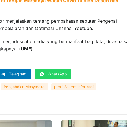
 di Tengah Maraknya Wabah Covid 19 oleh Dosen dan
utor menjelaskan tentang pembahasan seputar Pengenal
mbelajaran dan Optimasi Channel Youtube.
menjadi suatu media yang bermanfaat bagi kita, disesuaik
kapnya. (
UMF
)
Telegram
WhatsApp
Pengabdian Masyarakat
prodi Sistem Informasi