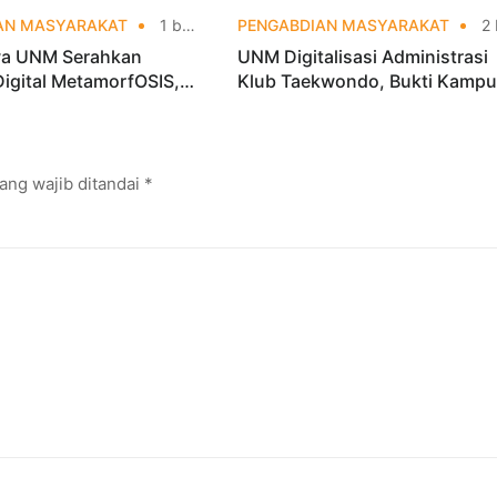
AN MASYARAKAT
1 bulan yang lalu
PENGABDIAN MASYARAKAT
2 bulan yang
a UNM Serahkan
UNM Digitalisasi Administrasi
Digital MetamorfOSIS,
Klub Taekwondo, Bukti Kamp
 1 Tarumajaya Kini Go
Digital Bisnis Hadir untuk
Masyarakat
ang wajib ditandai
*