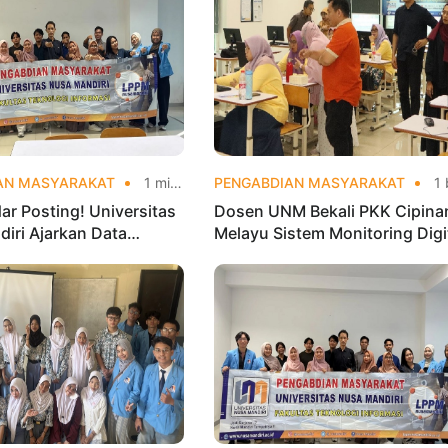
AN MASYARAKAT
1 minggu yang lalu
PENGABDIAN MASYARAKAT
1 bulan yang
ar Posting! Universitas
Dosen UNM Bekali PKK Cipina
iri Ajarkan Data
Melayu Sistem Monitoring Digi
 agar Instagram Klub
UP2K, Dorong Pemberdayaan
Makin Viral
Berbasis Data