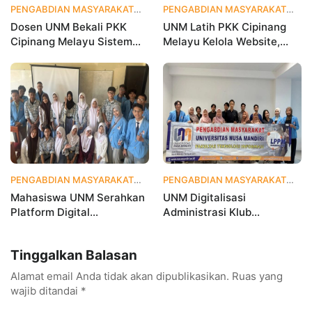
PENGABDIAN MASYARAKAT
1 bulan yang lalu
PENGABDIAN MASYARAKAT
1 
Dosen UNM Bekali PKK
UNM Latih PKK Cipinang
Cipinang Melayu Sistem
Melayu Kelola Website,
Monitoring Digital UP2K,
Percepat Transformasi
Dorong Pemberdayaan
Digital Masyarakat
Berbasis Data
PENGABDIAN MASYARAKAT
1 bulan yang lalu
PENGABDIAN MASYARAKAT
2 
Mahasiswa UNM Serahkan
UNM Digitalisasi
Platform Digital
Administrasi Klub
MetamorfOSIS, OSIS SMKN
Taekwondo, Bukti Kampus
1 Tarumajaya Kini Go
Digital Bisnis Hadir untuk
Tinggalkan Balasan
Digital
Masyarakat
Alamat email Anda tidak akan dipublikasikan.
Ruas yang
wajib ditandai
*