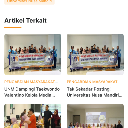
Universitas Nusa Mandiri
Artikel Terkait
PENGABDIAN MASYARAKAT
4 hari yang lalu
PENGABDIAN MASYARAKAT
2 
UNM Dampingi Taekwondo
Tak Sekadar Posting!
Valentino Kelola Media
Universitas Nusa Mandiri
Sosial untuk Perkuat
Ajarkan Data Analytics
Branding Digital
agar Instagram Klub
Olahraga Makin Viral