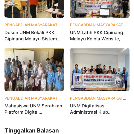
PENGABDIAN MASYARAKAT
1 bulan yang lalu
PENGABDIAN MASYARAKAT
1 
Dosen UNM Bekali PKK
UNM Latih PKK Cipinang
Cipinang Melayu Sistem
Melayu Kelola Website,
Monitoring Digital UP2K,
Percepat Transformasi
Dorong Pemberdayaan
Digital Masyarakat
Berbasis Data
PENGABDIAN MASYARAKAT
1 bulan yang lalu
PENGABDIAN MASYARAKAT
2 
Mahasiswa UNM Serahkan
UNM Digitalisasi
Platform Digital
Administrasi Klub
MetamorfOSIS, OSIS SMKN
Taekwondo, Bukti Kampus
1 Tarumajaya Kini Go
Digital Bisnis Hadir untuk
Tinggalkan Balasan
Digital
Masyarakat