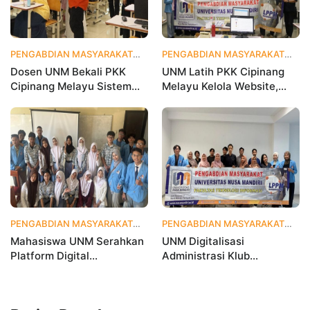
PENGABDIAN MASYARAKAT
1 bulan yang lalu
PENGABDIAN MASYARAKAT
1 
Dosen UNM Bekali PKK
UNM Latih PKK Cipinang
Cipinang Melayu Sistem
Melayu Kelola Website,
Monitoring Digital UP2K,
Percepat Transformasi
Dorong Pemberdayaan
Digital Masyarakat
Berbasis Data
PENGABDIAN MASYARAKAT
1 bulan yang lalu
PENGABDIAN MASYARAKAT
2 
Mahasiswa UNM Serahkan
UNM Digitalisasi
Platform Digital
Administrasi Klub
MetamorfOSIS, OSIS SMKN
Taekwondo, Bukti Kampus
1 Tarumajaya Kini Go
Digital Bisnis Hadir untuk
Digital
Masyarakat