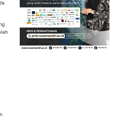
da
ng
oleh
an