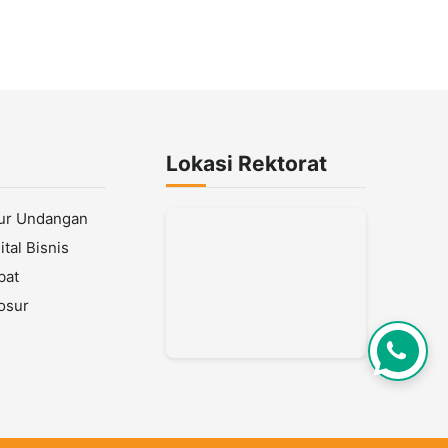
Lokasi Rektorat
lur Undangan
tal Bisnis
bat
osur