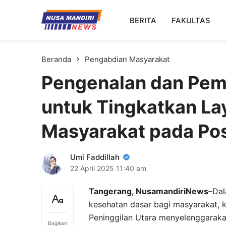
Kampus Digital Bisnis
BERITA
FAKULTAS
Universitas Nusa Mandiri
Beranda
Pengabdian Masyarakat
Pengenalan dan Pema
untuk Tingkatkan L
Masyarakat pada Po
Umi Faddillah
22 April 2025
11:40 am
Tangerang, NusamandiriNews
–Dal
kesehatan dasar bagi masyarakat, k
Peninggilan Utara menyelenggaraka
Bagikan