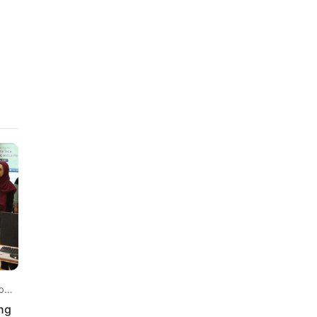
 lalu
ng