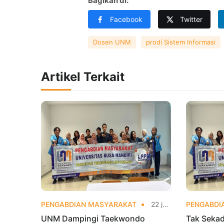
Bagikan di:
Facebook
Twitter
Dosen UNM
prodi Sistem Informasi
Artikel Terkait
PENGABDIAN MASYARAKAT
22 jam yang lalu
PENGABDI
UNM Dampingi Taekwondo
Tak Sekad