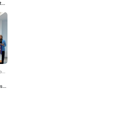
tal
 lalu
us