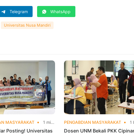
Telegram
WhatsApp
Universitas Nusa Mandiri
AN MASYARAKAT
1 minggu yang lalu
PENGABDIAN MASYARAKAT
1 bulan yang
ar Posting! Universitas
Dosen UNM Bekali PKK Cipina