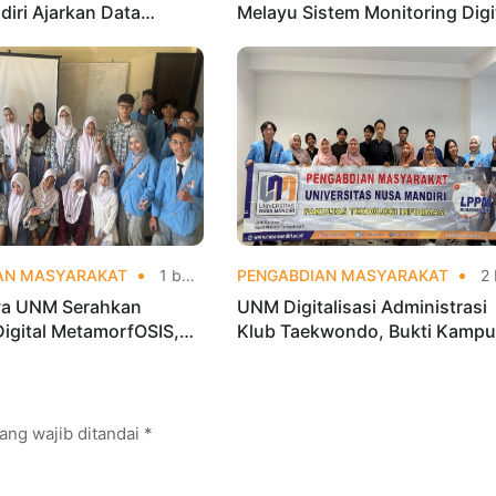
iri Ajarkan Data
Melayu Sistem Monitoring Digi
 agar Instagram Klub
UP2K, Dorong Pemberdayaan
Makin Viral
Berbasis Data
AN MASYARAKAT
1 bulan yang lalu
PENGABDIAN MASYARAKAT
2 bulan yang
a UNM Serahkan
UNM Digitalisasi Administrasi
Digital MetamorfOSIS,
Klub Taekwondo, Bukti Kamp
 1 Tarumajaya Kini Go
Digital Bisnis Hadir untuk
Masyarakat
ang wajib ditandai
*