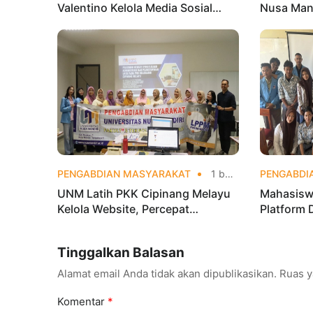
Valentino Kelola Media Sosial
Nusa Mand
untuk Perkuat Branding Digital
Analytics
Olahraga 
PENGABDIAN MASYARAKAT
1 bulan yang lalu
PENGABDI
UNM Latih PKK Cipinang Melayu
Mahasisw
Kelola Website, Percepat
Platform 
Transformasi Digital Masyarakat
OSIS SMKN
Digital
Tinggalkan Balasan
Alamat email Anda tidak akan dipublikasikan.
Ruas y
Komentar
*