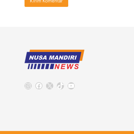
Instagram
Facebook
X
TikTok
YouTube