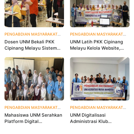
PENGABDIAN MASYARAKAT
1 bulan yang lalu
PENGABDIAN MASYARAKAT
1 
Dosen UNM Bekali PKK
UNM Latih PKK Cipinang
Cipinang Melayu Sistem
Melayu Kelola Website,
Monitoring Digital UP2K,
Percepat Transformasi
Dorong Pemberdayaan
Digital Masyarakat
Berbasis Data
PENGABDIAN MASYARAKAT
1 bulan yang lalu
PENGABDIAN MASYARAKAT
2 
Mahasiswa UNM Serahkan
UNM Digitalisasi
Platform Digital
Administrasi Klub
MetamorfOSIS, OSIS SMKN
Taekwondo, Bukti Kampus
1 Tarumajaya Kini Go
Digital Bisnis Hadir untuk