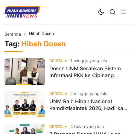
Kampus Digital Bisnis
Universitas Nusa Mandiri
Hibah Dosen
Beranda
Tag:
Hibah Dosen
1 minggu yang lalu
BERITA
Dosen UNM Serahkan Sistem
Informasi PKK ke Cipinang
Melayu sebagai Luaran Program
Hibah PKM
2 minggu yang lalu
BERITA
UNM Raih Hibah Nasional
Kemdiktisaintek 2026, Hadirkan
‘Satu Klik Gizi’ untuk Cegah
Wasting Balita
4 bulan yang lalu
BERITA