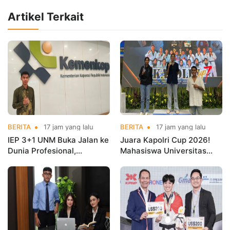
Artikel Terkait
BERITA
17 jam yang lalu
BERITA
17 jam yang lalu
IEP 3+1 UNM Buka Jalan ke
Juara Kapolri Cup 2026!
Dunia Profesional,
Mahasiswa Universitas
Mahasiswa Magang di
Nusa Mandiri Harumkan
Kementerian Koperasi
Nama Kampus di Kejurnas
Taekwondo