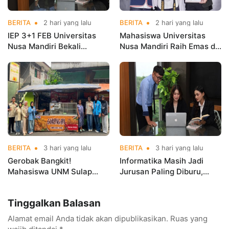
BERITA
2 hari yang lalu
BERITA
2 hari yang lalu
IEP 3+1 FEB Universitas
Mahasiswa Universitas
Nusa Mandiri Bekali
Nusa Mandiri Raih Emas di
Mahasiswa Pengalaman
Asian Taekwondo
Kerja Sebelum Lulus
Indonesia Open
Championships 2026
BERITA
3 hari yang lalu
BERITA
3 hari yang lalu
Gerobak Bangkit!
Informatika Masih Jadi
Mahasiswa UNM Sulap
Jurusan Paling Diburu,
Gerobak UMKM Jadi Lebih
UNM Siapkan Talenta AI
Menarik dan Laris
hingga Cyber Security
Tinggalkan Balasan
Alamat email Anda tidak akan dipublikasikan.
Ruas yang