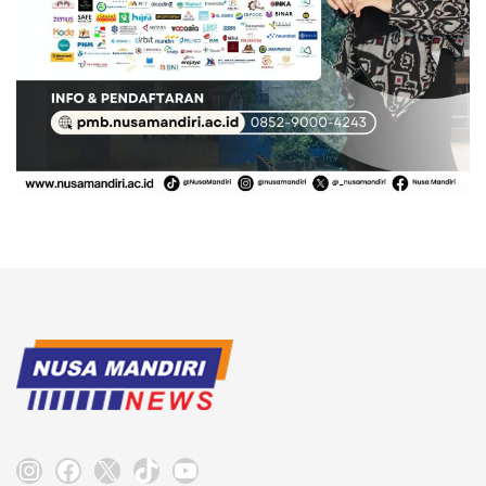
Instagram
Facebook
X
TikTok
YouTube