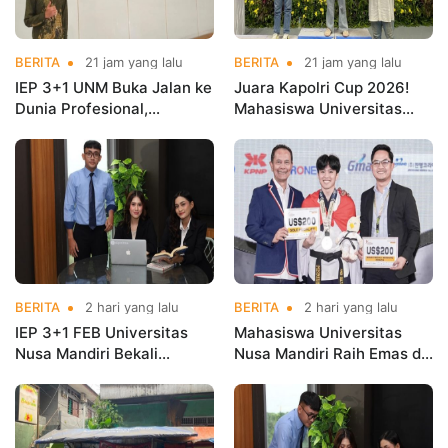
BERITA
21 jam yang lalu
BERITA
21 jam yang lalu
IEP 3+1 UNM Buka Jalan ke
Juara Kapolri Cup 2026!
Dunia Profesional,
Mahasiswa Universitas
Mahasiswa Magang di
Nusa Mandiri Harumkan
Kementerian Koperasi
Nama Kampus di Kejurnas
Taekwondo
BERITA
2 hari yang lalu
BERITA
2 hari yang lalu
IEP 3+1 FEB Universitas
Mahasiswa Universitas
Nusa Mandiri Bekali
Nusa Mandiri Raih Emas di
Mahasiswa Pengalaman
Asian Taekwondo
Kerja Sebelum Lulus
Indonesia Open
Championships 2026