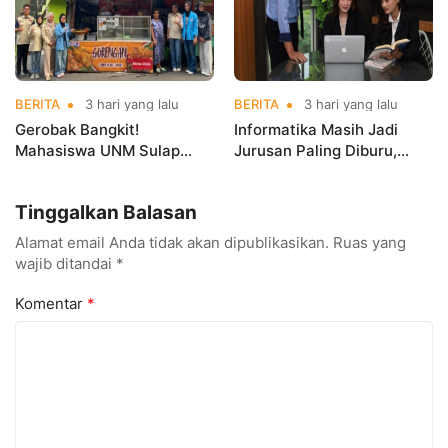
BERITA
3 hari yang lalu
BERITA
3 hari yang lalu
Gerobak Bangkit!
Informatika Masih Jadi
Mahasiswa UNM Sulap
Jurusan Paling Diburu,
Gerobak UMKM Jadi Lebih
UNM Siapkan Talenta AI
Menarik dan Laris
hingga Cyber Security
Tinggalkan Balasan
Alamat email Anda tidak akan dipublikasikan.
Ruas yang
wajib ditandai
*
Komentar
*