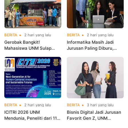
BERITA
2 hari yang lalu
BERITA
2 hari yang lalu
Gerobak Bangkit!
Informatika Masih Jadi
Mahasiswa UNM Sulap
Jurusan Paling Diburu,
Gerobak UMKM Jadi Lebih
UNM Siapkan Talenta AI
Menarik dan Laris
hingga Cyber Security
BERITA
2 hari yang lalu
BERITA
3 hari yang lalu
ICITRI 2026 UNM
Bisnis Digital Jadi Jurusan
Mendunia, Peneliti dari 11
Favorit Gen Z, UNM
Negara Ramaikan
Siapkan Talenta Siap