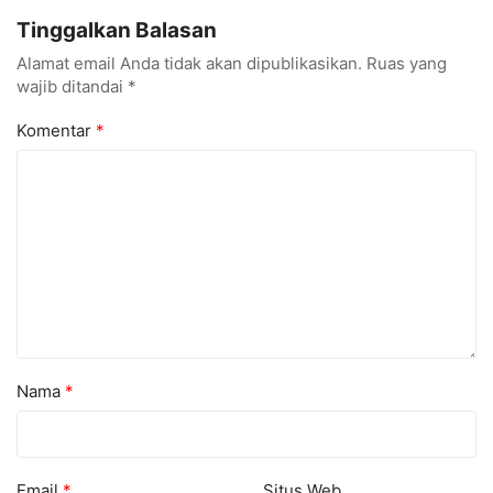
Konferensi Internasional
Kuasai Industri Digital
Tinggalkan Balasan
Alamat email Anda tidak akan dipublikasikan.
Ruas yang
wajib ditandai
*
Komentar
*
Nama
*
Email
*
Situs Web