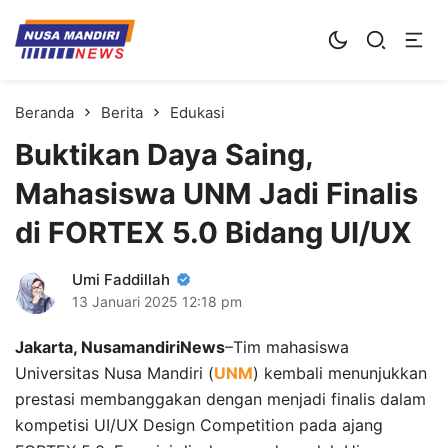
Kampus Digital Bisnis
Universitas Nusa Mandiri
Beranda
Berita
Edukasi
Buktikan Daya Saing,
Mahasiswa UNM Jadi Finalis
di FORTEX 5.0 Bidang UI/UX
Umi Faddillah
13 Januari 2025
12:18 pm
Jakarta, NusamandiriNews
–Tim mahasiswa
Universitas Nusa Mandiri (
UNM
) kembali menunjukkan
prestasi membanggakan dengan menjadi finalis dalam
kompetisi UI/UX Design Competition pada ajang