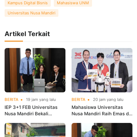
Kampus Digital Bisnis
Mahasiswa UNM
Universitas Nusa Mandiri
Artikel Terkait
BERITA
19 jam yang lalu
BERITA
20 jam yang lalu
IEP 3+1 FEB Universitas
Mahasiswa Universitas
Nusa Mandiri Bekali
Nusa Mandiri Raih Emas di
Mahasiswa Pengalaman
Asian Taekwondo
Kerja Sebelum Lulus
Indonesia Open
Championships 2026