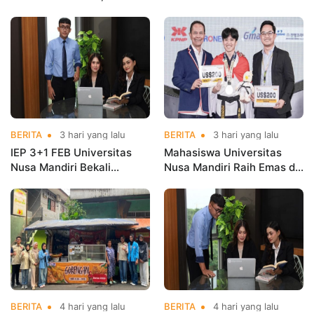
Mahasiswa Magang di
Nusa Mandiri Harumkan
Kementerian Koperasi
Nama Kampus di Kejurnas
Taekwondo
BERITA
3 hari yang lalu
BERITA
3 hari yang lalu
IEP 3+1 FEB Universitas
Mahasiswa Universitas
Nusa Mandiri Bekali
Nusa Mandiri Raih Emas di
Mahasiswa Pengalaman
Asian Taekwondo
Kerja Sebelum Lulus
Indonesia Open
Championships 2026
BERITA
4 hari yang lalu
BERITA
4 hari yang lalu