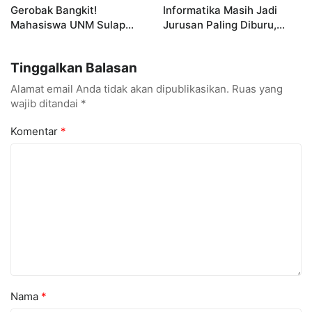
Gerobak Bangkit!
Informatika Masih Jadi
Mahasiswa UNM Sulap
Jurusan Paling Diburu,
Gerobak UMKM Jadi Lebih
UNM Siapkan Talenta AI
Menarik dan Laris
hingga Cyber Security
Tinggalkan Balasan
Alamat email Anda tidak akan dipublikasikan.
Ruas yang
wajib ditandai
*
Komentar
*
Nama
*