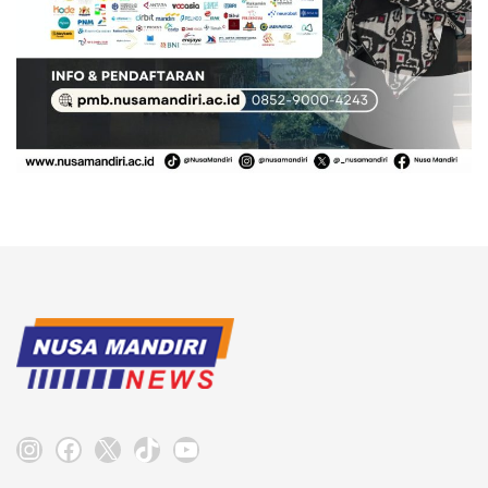
Instagram
Facebook
X
TikTok
YouTube