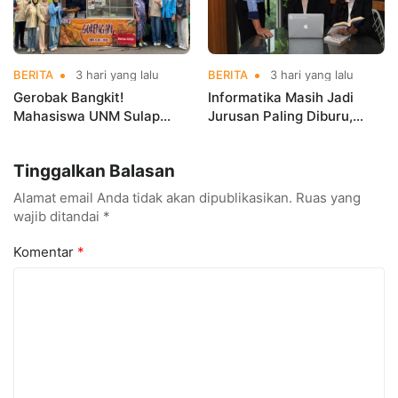
BERITA
3 hari yang lalu
BERITA
3 hari yang lalu
Gerobak Bangkit!
Informatika Masih Jadi
Mahasiswa UNM Sulap
Jurusan Paling Diburu,
Gerobak UMKM Jadi Lebih
UNM Siapkan Talenta AI
Menarik dan Laris
hingga Cyber Security
Tinggalkan Balasan
Alamat email Anda tidak akan dipublikasikan.
Ruas yang
wajib ditandai
*
Komentar
*