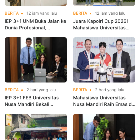
BERITA
12 jam yang lalu
BERITA
12 jam yang lalu
IEP 3+1 UNM Buka Jalan ke
Juara Kapolri Cup 2026!
Dunia Profesional,
Mahasiswa Universitas
Mahasiswa Magang di
Nusa Mandiri Harumkan
Kementerian Koperasi
Nama Kampus di Kejurnas
Taekwondo
BERITA
2 hari yang lalu
BERITA
2 hari yang lalu
IEP 3+1 FEB Universitas
Mahasiswa Universitas
Nusa Mandiri Bekali
Nusa Mandiri Raih Emas di
Mahasiswa Pengalaman
Asian Taekwondo
Kerja Sebelum Lulus
Indonesia Open
Championships 2026