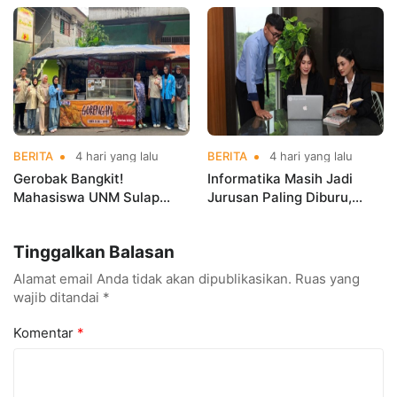
Kerja Sebelum Lulus
Indonesia Open
Championships 2026
BERITA
4 hari yang lalu
BERITA
4 hari yang lalu
Gerobak Bangkit!
Informatika Masih Jadi
Mahasiswa UNM Sulap
Jurusan Paling Diburu,
Gerobak UMKM Jadi Lebih
UNM Siapkan Talenta AI
Menarik dan Laris
hingga Cyber Security
Tinggalkan Balasan
Alamat email Anda tidak akan dipublikasikan.
Ruas yang
wajib ditandai
*
Komentar
*