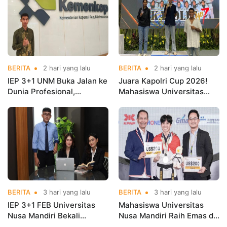
BERITA
2 hari yang lalu
BERITA
2 hari yang lalu
IEP 3+1 UNM Buka Jalan ke
Juara Kapolri Cup 2026!
Dunia Profesional,
Mahasiswa Universitas
Mahasiswa Magang di
Nusa Mandiri Harumkan
Kementerian Koperasi
Nama Kampus di Kejurnas
Taekwondo
BERITA
3 hari yang lalu
BERITA
3 hari yang lalu
IEP 3+1 FEB Universitas
Mahasiswa Universitas
Nusa Mandiri Bekali
Nusa Mandiri Raih Emas di
Mahasiswa Pengalaman
Asian Taekwondo