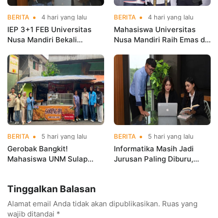
BERITA
4 hari yang lalu
BERITA
4 hari yang lalu
IEP 3+1 FEB Universitas
Mahasiswa Universitas
Nusa Mandiri Bekali
Nusa Mandiri Raih Emas di
Mahasiswa Pengalaman
Asian Taekwondo
Kerja Sebelum Lulus
Indonesia Open
Championships 2026
BERITA
5 hari yang lalu
BERITA
5 hari yang lalu
Gerobak Bangkit!
Informatika Masih Jadi
Mahasiswa UNM Sulap
Jurusan Paling Diburu,
Gerobak UMKM Jadi Lebih
UNM Siapkan Talenta AI
Menarik dan Laris
hingga Cyber Security
Tinggalkan Balasan
Alamat email Anda tidak akan dipublikasikan.
Ruas yang
wajib ditandai
*