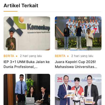
Artikel Terkait
BERITA
2 hari yang lalu
BERITA
2 hari yang lalu
IEP 3+1 UNM Buka Jalan ke
Juara Kapolri Cup 2026!
Dunia Profesional,
Mahasiswa Universitas
Mahasiswa Magang di
Nusa Mandiri Harumkan
Kementerian Koperasi
Nama Kampus di Kejurnas
Taekwondo