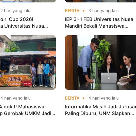
2 hari yang lalu
BERITA
3 hari yang lalu
olri Cup 2026!
IEP 3+1 FEB Universitas Nusa
a Universitas Nusa
Mandiri Bekali Mahasiswa
Harumkan Nama Kampus
Pengalaman Kerja Sebelum Lu
nas Taekwondo
4 hari yang lalu
BERITA
4 hari yang lalu
Bangkit! Mahasiswa
Informatika Masih Jadi Jurusa
p Gerobak UMKM Jadi
Paling Diburu, UNM Siapkan
arik dan Laris
Talenta AI hingga Cyber Securi