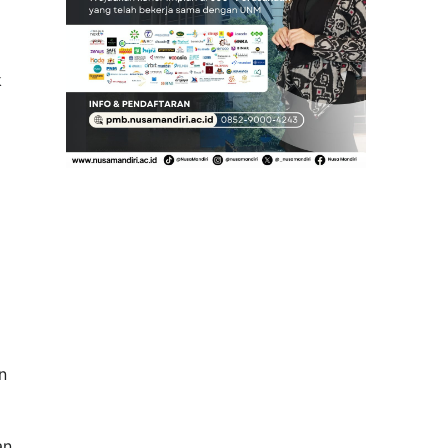
k
n
an