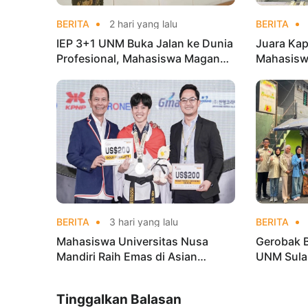
BERITA
2 hari yang lalu
BERITA
IEP 3+1 UNM Buka Jalan ke Dunia
Juara Kap
Profesional, Mahasiswa Magang
Mahasisw
di Kementerian Koperasi
Mandiri 
di Kejur
BERITA
3 hari yang lalu
BERITA
Mahasiswa Universitas Nusa
Gerobak 
Mandiri Raih Emas di Asian
UNM Sula
Taekwondo Indonesia Open
Lebih Men
Championships 2026
Tinggalkan Balasan