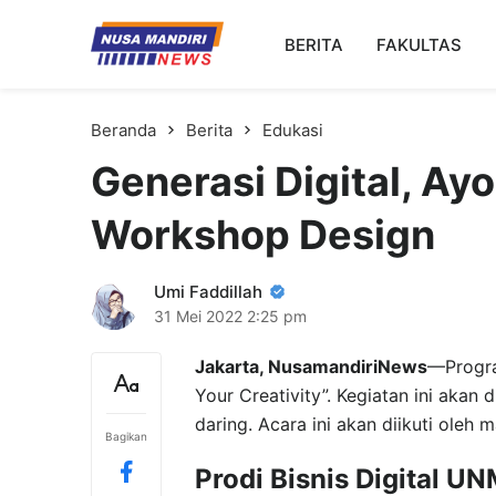
Kampus Digital Bisnis
BERITA
FAKULTAS
Universitas Nusa Mandiri
Beranda
Berita
Edukasi
Generasi Digital, Ayo
Workshop Design
Umi Faddillah
31 Mei 2022
2:25 pm
Jakarta, NusamandiriNews
—Progra
Your Creativity”. Kegiatan ini akan
daring. Acara ini akan diikuti oleh 
Bagikan
Prodi Bisnis Digital U