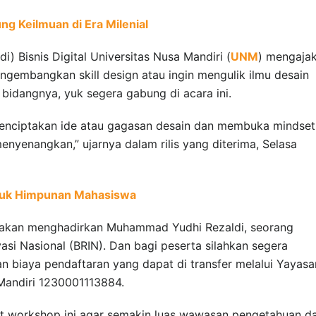
ung Keilmuan di Era Milenial
i) Bisnis Digital Universitas Nusa Mandiri (
UNM
) mengaja
gembangkan skill design atau ingin mengulik ilmu desain
bidangnya, yuk segera gabung di acara ini.
menciptakan ide atau gagasan desain dan membuka mindset
nyenangkan,” ujarnya dalam rilis yang diterima, Selasa
entuk Himpunan Mahasiswa
n akan menghadirkan Muhammad Yudhi Rezaldi, seorang
vasi Nasional (BRIN). Dan bagi peserta silahkan segera
an biaya pendaftaran yang dapat di transfer melalui Yayasa
Mandiri 1230001113884.
kut workshop ini agar semakin luas wawasan pengetahuan d