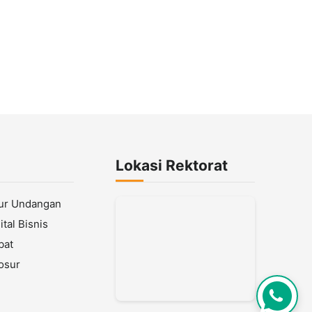
Lokasi Rektorat
lur Undangan
tal Bisnis
bat
osur