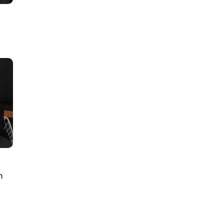
lus
n
ty