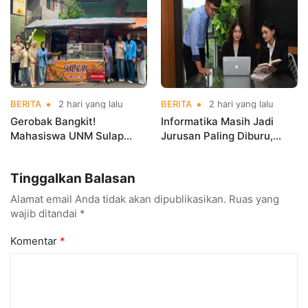
Championships 2026
BERITA
2 hari yang lalu
BERITA
2 hari yang lalu
Gerobak Bangkit!
Informatika Masih Jadi
Mahasiswa UNM Sulap
Jurusan Paling Diburu,
Gerobak UMKM Jadi Lebih
UNM Siapkan Talenta AI
Menarik dan Laris
hingga Cyber Security
Tinggalkan Balasan
Alamat email Anda tidak akan dipublikasikan.
Ruas yang
wajib ditandai
*
Komentar
*