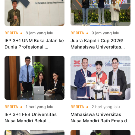
BERITA
8 jam yang lalu
BERITA
9 jam yang lalu
IEP 3+1 UNM Buka Jalan ke
Juara Kapolri Cup 2026!
Dunia Profesional,
Mahasiswa Universitas
Mahasiswa Magang di
Nusa Mandiri Harumkan
Kementerian Koperasi
Nama Kampus di Kejurnas
Taekwondo
BERITA
1 hari yang lalu
BERITA
2 hari yang lalu
IEP 3+1 FEB Universitas
Mahasiswa Universitas
Nusa Mandiri Bekali
Nusa Mandiri Raih Emas di
Mahasiswa Pengalaman
Asian Taekwondo
Kerja Sebelum Lulus
Indonesia Open