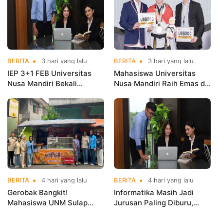
BERITA
3 hari yang lalu
BERITA
3 hari yang lalu
IEP 3+1 FEB Universitas
Mahasiswa Universitas
Nusa Mandiri Bekali
Nusa Mandiri Raih Emas di
Mahasiswa Pengalaman
Asian Taekwondo
Kerja Sebelum Lulus
Indonesia Open
Championships 2026
BERITA
4 hari yang lalu
BERITA
4 hari yang lalu
Gerobak Bangkit!
Informatika Masih Jadi
Mahasiswa UNM Sulap
Jurusan Paling Diburu,
Gerobak UMKM Jadi Lebih
UNM Siapkan Talenta AI