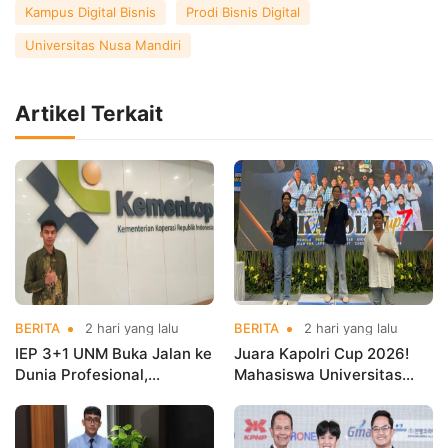
Kampus Digital Bisnis
Prodi Bisnis Digital
Universitas Nusa Mandiri
Artikel Terkait
BERITA
2 hari yang lalu
BERITA
2 hari yang lalu
IEP 3+1 UNM Buka Jalan ke
Juara Kapolri Cup 2026!
Dunia Profesional,
Mahasiswa Universitas
Mahasiswa Magang di
Nusa Mandiri Harumkan
Kementerian Koperasi
Nama Kampus di Kejurnas
Taekwondo