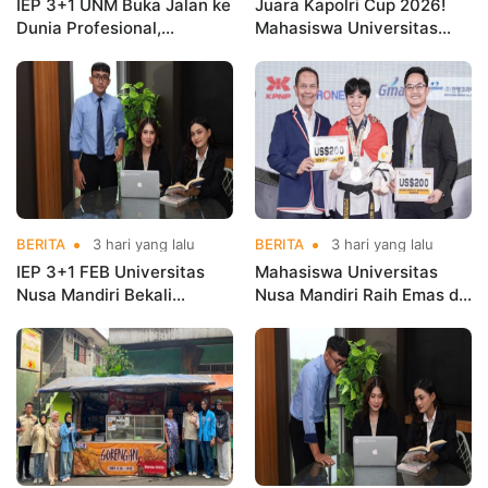
IEP 3+1 UNM Buka Jalan ke
Juara Kapolri Cup 2026!
Dunia Profesional,
Mahasiswa Universitas
Mahasiswa Magang di
Nusa Mandiri Harumkan
Kementerian Koperasi
Nama Kampus di Kejurnas
Taekwondo
BERITA
3 hari yang lalu
BERITA
3 hari yang lalu
IEP 3+1 FEB Universitas
Mahasiswa Universitas
Nusa Mandiri Bekali
Nusa Mandiri Raih Emas di
Mahasiswa Pengalaman
Asian Taekwondo
Kerja Sebelum Lulus
Indonesia Open
Championships 2026