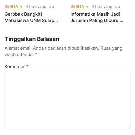
BERITA
4 hari yang lalu
BERITA
4 hari yang lalu
Gerobak Bangkit!
Informatika Masih Jadi
Mahasiswa UNM Sulap
Jurusan Paling Diburu,
Gerobak UMKM Jadi Lebih
UNM Siapkan Talenta AI
Menarik dan Laris
hingga Cyber Security
Tinggalkan Balasan
Alamat email Anda tidak akan dipublikasikan.
Ruas yang
wajib ditandai
*
Komentar
*