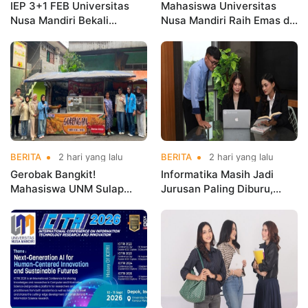
IEP 3+1 FEB Universitas
Mahasiswa Universitas
Nusa Mandiri Bekali
Nusa Mandiri Raih Emas di
Mahasiswa Pengalaman
Asian Taekwondo
Kerja Sebelum Lulus
Indonesia Open
Championships 2026
BERITA
2 hari yang lalu
BERITA
2 hari yang lalu
Gerobak Bangkit!
Informatika Masih Jadi
Mahasiswa UNM Sulap
Jurusan Paling Diburu,
Gerobak UMKM Jadi Lebih
UNM Siapkan Talenta AI
Menarik dan Laris
hingga Cyber Security