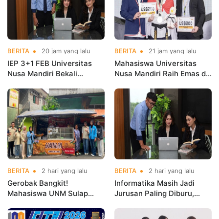
BERITA
20 jam yang lalu
BERITA
21 jam yang lalu
IEP 3+1 FEB Universitas
Mahasiswa Universitas
Nusa Mandiri Bekali
Nusa Mandiri Raih Emas di
Mahasiswa Pengalaman
Asian Taekwondo
Kerja Sebelum Lulus
Indonesia Open
Championships 2026
BERITA
2 hari yang lalu
BERITA
2 hari yang lalu
Gerobak Bangkit!
Informatika Masih Jadi
Mahasiswa UNM Sulap
Jurusan Paling Diburu,
Gerobak UMKM Jadi Lebih
UNM Siapkan Talenta AI
Menarik dan Laris
hingga Cyber Security