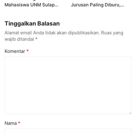
Mahasiswa UNM Sulap
Jurusan Paling Diburu,
Gerobak UMKM Jadi Lebih
UNM Siapkan Talenta AI
Menarik dan Laris
hingga Cyber Security
Tinggalkan Balasan
Alamat email Anda tidak akan dipublikasikan.
Ruas yang
wajib ditandai
*
Komentar
*
Nama
*