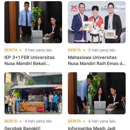
Kementerian Koperasi
Nama Kampus di Kejurnas
Taekwondo
BERITA
3 hari yang lalu
BERITA
3 hari yang lalu
IEP 3+1 FEB Universitas
Mahasiswa Universitas
Nusa Mandiri Bekali
Nusa Mandiri Raih Emas di
Mahasiswa Pengalaman
Asian Taekwondo
Kerja Sebelum Lulus
Indonesia Open
Championships 2026
BERITA
4 hari yang lalu
BERITA
4 hari yang lalu
Gerobak Bangkit!
Informatika Masih Jadi