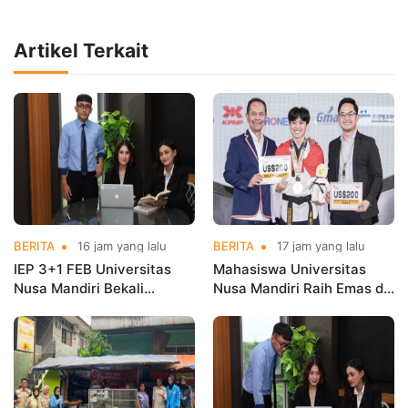
Artikel Terkait
BERITA
16 jam yang lalu
BERITA
17 jam yang lalu
IEP 3+1 FEB Universitas
Mahasiswa Universitas
Nusa Mandiri Bekali
Nusa Mandiri Raih Emas di
Mahasiswa Pengalaman
Asian Taekwondo
Kerja Sebelum Lulus
Indonesia Open
Championships 2026