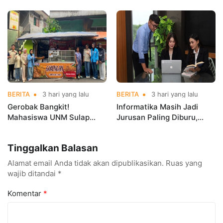
Mahasiswa Pengalaman
Asian Taekwondo
Kerja Sebelum Lulus
Indonesia Open
Championships 2026
BERITA
3 hari yang lalu
BERITA
3 hari yang lalu
Gerobak Bangkit!
Informatika Masih Jadi
Mahasiswa UNM Sulap
Jurusan Paling Diburu,
Gerobak UMKM Jadi Lebih
UNM Siapkan Talenta AI
Menarik dan Laris
hingga Cyber Security
Tinggalkan Balasan
Alamat email Anda tidak akan dipublikasikan.
Ruas yang
wajib ditandai
*
Komentar
*