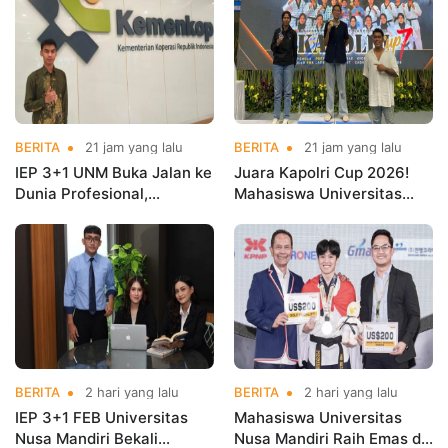
BERITA
21 jam yang lalu
BERITA
21 jam yang lalu
IEP 3+1 UNM Buka Jalan ke
Juara Kapolri Cup 2026!
Dunia Profesional,
Mahasiswa Universitas
Mahasiswa Magang di
Nusa Mandiri Harumkan
Kementerian Koperasi
Nama Kampus di Kejurnas
Taekwondo
BERITA
2 hari yang lalu
BERITA
2 hari yang lalu
IEP 3+1 FEB Universitas
Mahasiswa Universitas
Nusa Mandiri Bekali
Nusa Mandiri Raih Emas di