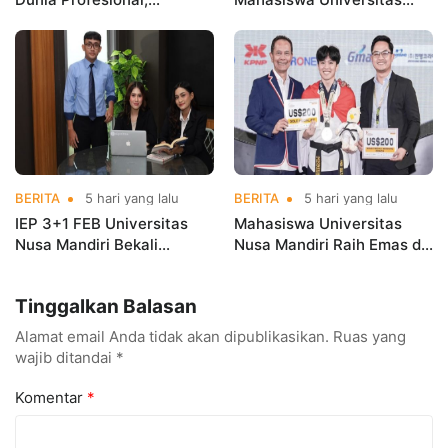
Mahasiswa Magang di
Nusa Mandiri Harumkan
Kementerian Koperasi
Nama Kampus di Kejurnas
Taekwondo
BERITA
5 hari yang lalu
BERITA
5 hari yang lalu
IEP 3+1 FEB Universitas
Mahasiswa Universitas
Nusa Mandiri Bekali
Nusa Mandiri Raih Emas di
Mahasiswa Pengalaman
Asian Taekwondo
Kerja Sebelum Lulus
Indonesia Open
Tinggalkan Balasan
Championships 2026
Alamat email Anda tidak akan dipublikasikan.
Ruas yang
wajib ditandai
*
Komentar
*