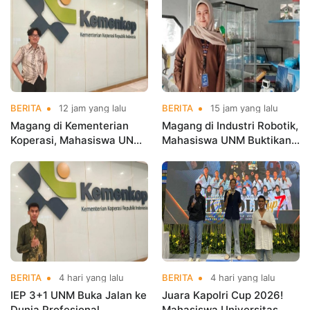
BERITA
12 jam yang lalu
BERITA
15 jam yang lalu
Magang di Kementerian
Magang di Industri Robotik,
Koperasi, Mahasiswa UNM
Mahasiswa UNM Buktikan
Buktikan Talenta Digital
Kuliah Harus Terhubung
Siap Hadapi Dunia Kerja
dengan Dunia Kerja
BERITA
4 hari yang lalu
BERITA
4 hari yang lalu
IEP 3+1 UNM Buka Jalan ke
Juara Kapolri Cup 2026!
Dunia Profesional,
Mahasiswa Universitas