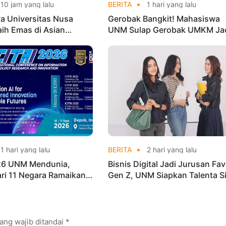
10 jam yang lalu
BERITA
1 hari yang lalu
a Universitas Nusa
Gerobak Bangkit! Mahasiswa
aih Emas di Asian
UNM Sulap Gerobak UMKM Ja
o Indonesia Open
Lebih Menarik dan Laris
ships 2026
1 hari yang lalu
BERITA
2 hari yang lalu
026 UNM Mendunia,
Bisnis Digital Jadi Jurusan Fav
dari 11 Negara Ramaikan
Gen Z, UNM Siapkan Talenta S
i Internasional
Kuasai Industri Digital
ang wajib ditandai
*