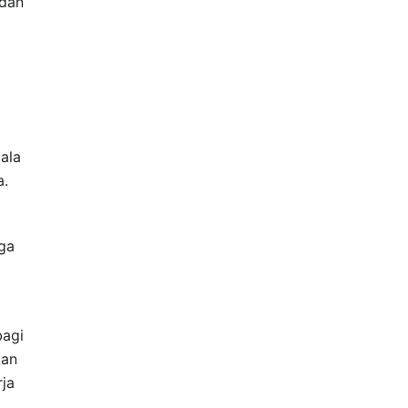
 dan
ala
a.
ga
bagi
kan
ja