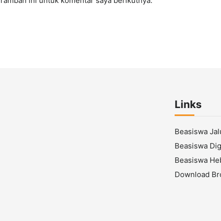
ramban ini untuk komentar saya berikutnya.
Links
Beasiswa Ja
Beasiswa Digi
Beasiswa He
Download Br