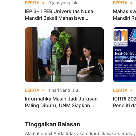
BERITA
9 jam yang lalu
BERITA
IEP 3+1 FEB Universitas Nusa
Mahasisw
Mandiri Bekali Mahasiswa
Mandiri R
Pengalaman Kerja Sebelum Lulus
Taekwond
Champion
BERITA
1 hari yang lalu
BERITA
Informatika Masih Jadi Jurusan
ICITRI 2
Paling Diburu, UNM Siapkan
Peneliti 
Talenta AI hingga Cyber Security
Konferens
Tinggalkan Balasan
Alamat email Anda tidak akan dipublikasikan.
Ruas y