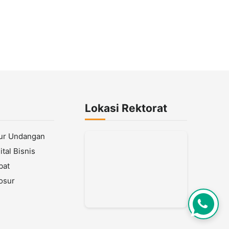
Lokasi Rektorat
lur Undangan
tal Bisnis
bat
osur