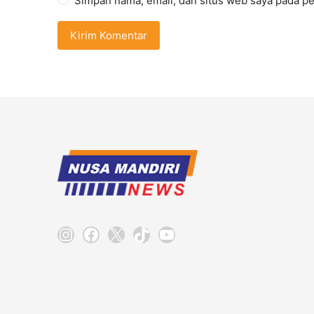
Simpan nama, email, dan situs web saya pada pe
Instagram
Facebook
X
TikTok
YouTube