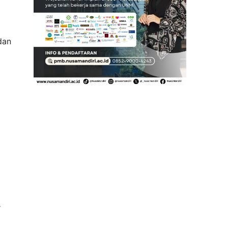
dan
s