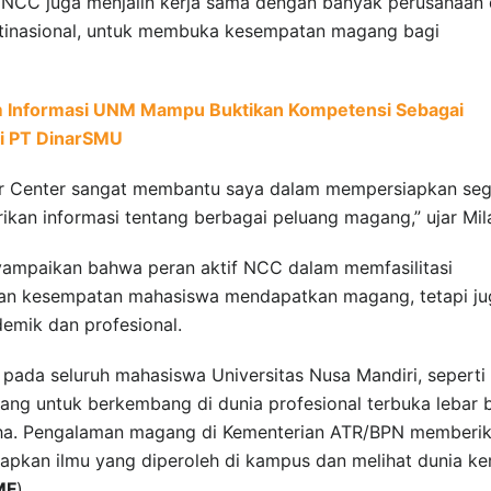
. NCC juga menjalin kerja sama dengan banyak perusahaan
ltinasional, untuk membuka kesempatan magang bagi
m Informasi UNM Mampu Buktikan Kompetensi Sebagai
i PT DinarSMU
er Center sangat membantu saya dalam mempersiapkan seg
kan informasi tentang berbagai peluang magang,” ujar Mil
mpaikan bahwa peran aktif NCC dalam memfasilitasi
an kesempatan mahasiswa mendapatkan magang, tetapi ju
emik dan profesional.
da seluruh mahasiswa Universitas Nusa Mandiri, seperti
ang untuk berkembang di dunia profesional terbuka lebar 
ha. Pengalaman magang di Kementerian ATR/BPN memberi
pkan ilmu yang diperoleh di kampus dan melihat dunia ker
MF
)