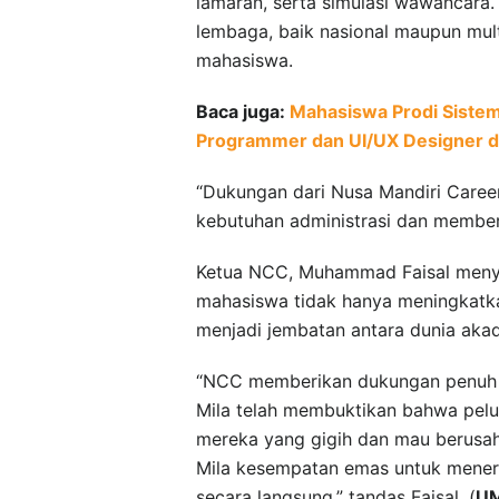
lamaran, serta simulasi wawancara
lembaga, baik nasional maupun mu
mahasiswa.
Baca juga:
Mahasiswa Prodi Siste
Programmer dan UI/UX Designer d
“Dukungan dari Nusa Mandiri Care
kebutuhan administrasi dan memberi
Ketua NCC, Muhammad Faisal menya
mahasiswa tidak hanya meningkatk
menjadi jembatan antara dunia akad
“NCC memberikan dukungan penuh pa
Mila telah membuktikan bahwa pelu
mereka yang gigih dan mau berusa
Mila kesempatan emas untuk menera
secara langsung,” tandas Faisal. (
U