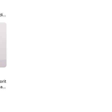
di
orit
iap