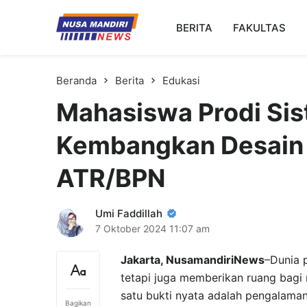
Kampus Digital Bisnis
BERITA
FAKULTAS
Universitas Nusa Mandiri
Beranda
Berita
Edukasi
Mahasiswa Prodi Si
Kembangkan Desain 
ATR/BPN
Umi Faddillah
7 Oktober 2024
11:07 am
Jakarta, NusamandiriNews
–Dunia p
tetapi juga memberikan ruang bagi 
satu bukti nyata adalah pengalaman
Bagikan