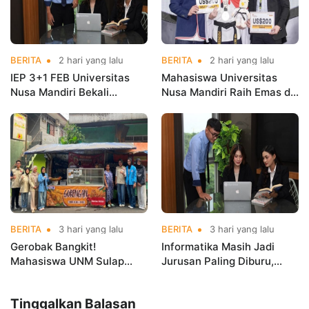
BERITA
2 hari yang lalu
BERITA
2 hari yang lalu
IEP 3+1 FEB Universitas
Mahasiswa Universitas
Nusa Mandiri Bekali
Nusa Mandiri Raih Emas di
Mahasiswa Pengalaman
Asian Taekwondo
Kerja Sebelum Lulus
Indonesia Open
Championships 2026
BERITA
3 hari yang lalu
BERITA
3 hari yang lalu
Gerobak Bangkit!
Informatika Masih Jadi
Mahasiswa UNM Sulap
Jurusan Paling Diburu,
Gerobak UMKM Jadi Lebih
UNM Siapkan Talenta AI
Menarik dan Laris
hingga Cyber Security
Tinggalkan Balasan