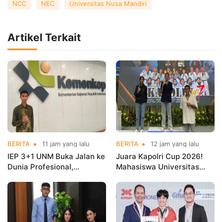
NCC
NEC
Universitas Nusa Mandiri
Artikel Terkait
BERITA
11 jam yang lalu
BERITA
12 jam yang lalu
IEP 3+1 UNM Buka Jalan ke
Juara Kapolri Cup 2026!
Dunia Profesional,
Mahasiswa Universitas
Mahasiswa Magang di
Nusa Mandiri Harumkan
Kementerian Koperasi
Nama Kampus di Kejurnas
Taekwondo