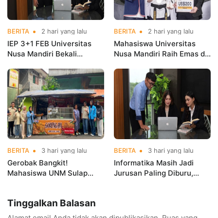
BERITA
2 hari yang lalu
BERITA
2 hari yang lalu
IEP 3+1 FEB Universitas
Mahasiswa Universitas
Nusa Mandiri Bekali
Nusa Mandiri Raih Emas di
Mahasiswa Pengalaman
Asian Taekwondo
Kerja Sebelum Lulus
Indonesia Open
Championships 2026
BERITA
3 hari yang lalu
BERITA
3 hari yang lalu
Gerobak Bangkit!
Informatika Masih Jadi
Mahasiswa UNM Sulap
Jurusan Paling Diburu,
Gerobak UMKM Jadi Lebih
UNM Siapkan Talenta AI
Menarik dan Laris
hingga Cyber Security
Tinggalkan Balasan
Alamat email Anda tidak akan dipublikasikan.
Ruas yang